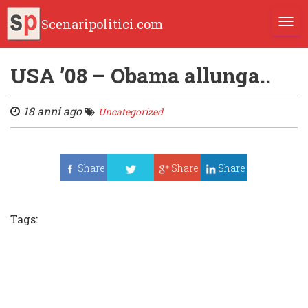
Scenaripolitici.com
TOGG
USA ’08 – Obama allunga..
18 anni ago
Uncategorized
Share
Share
Share
Tweet
Tags: