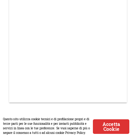
Questo sito utilizza cookie tecnici e di profilazione propri e di
Accetta
terze parti per le sue funzionalità e per inviarti pubblicità e
Cookie
servizi in linea con le tue preferenze. Se vuoi saperne di più o
© Copyright 2008-2017 Scenaripolitici.com - Tutti i diritti riservati.
negare il consenso a tutti o ad alcuni cookie Privacy Policy.