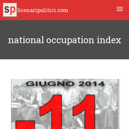
Scenaripolitici.com
TOGG
national occupation index