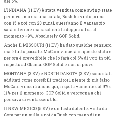
del
6%
.
L’
INDIANA (11 EV)
è stata venduta come swing-state
per mesi, ma era una bufala, Bush ha vinto prima
con 15 e poi con 20 punti, quest’anno il vantaggio
sarà inferiore ma raschierà la doppia cifra; al
momento
+9%
. Absolutely
GOP Solid
.
Anche il
MISSOURI (11 EV)
ha dato qualche pensiero,
ma è tutto passato, McCain vincerà in questo stato e
per ora è prevedibile che lo farà col
6%
di voti in più
rispetto ad Obama.
GOP Solid
e non ci piove.
MONTANA (3 EV)
e
NORTH DAKOTA (3 EV)
sono stati
additati come possibili traditori, niente di più falso,
McCain vincerà anche qui, rispettivamente col
9%
e
11%
per il momento.
GOP Solid
e vergogna a chi
pensava diventassero blu.
Il
NEW MEXICO (5 EV)
è un tasto dolente, vinto da
Gore per un nulla e poi da Bush con meno di un