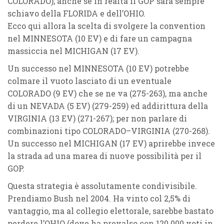
COLORADO
); anche se in realtà il GOP sarà sempre
schiavo della
FLORIDA
e dell’
OHIO
.
Ecco qui allora la scelta di svolgere la convention
nel
MINNESOTA (10 EV)
e di fare un campagna
massiccia nel
MICHIGAN (17 EV)
.
Un successo nel
MINNESOTA (10 EV)
potrebbe
colmare il vuoto lasciato di un eventuale
COLORADO (9 EV)
che se ne va (275-263), ma anche
di un
NEVADA (5 EV)
(279-259) ed addirittura della
VIRGINIA (13 EV)
(271-267); per non parlare di
combinazioni tipo
COLORADO
–
VIRGINIA
(270-268).
Un successo nel
MICHIGAN (17 EV)
aprirebbe invece
la strada ad una marea di nuove possibilità per il
GOP.
Questa strategia è assolutamente condivisibile.
Prendiamo Bush nel 2004. Ha vinto col 2,5% di
vantaggio, ma al collegio elettorale, sarebbe bastato
perdere l’
OHIO
(dove ha prevalso con 120.000 voti in