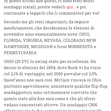
In questi ultimi due giorni, ci sono stati molti
sondaggi statali, potete vederli
qui
… e poi
continuate a leggerli che li commenterò per voi!
Secondo me gli stati importanti, da seguire
assolutamente, che decideranno le elezioni di
novembre sono essenzialmente nove:
OHIO
,
FLORIDA
,
VIRGINIA
,
NEVADA
,
COLORADO
,
NEW
HAMPSHIRE
,
MICHIGAN
e forse
MINNESOTA
e
PENNSYLVANIA
.
OHIO (20 EV)
: lo swing-state per eccellenza. Ha
deciso le elezioni del 2004, dove Bush vi ha vinto
col 2,1% di vantaggio, nel 2000 prevalse col 3,5%.
Quest’anno non sarà così. McCain vincerà in Ohio
piuttosto agevolmente, nonostante qualche flip-flop
sondaggistico, sono intimamente convinto che
questo stato alla fine sarà rosso e che gli sforzi
vadano concentrati altrove. Un sondaggio CNN
effettuato tra le due convention (scorrettissimi!!!)