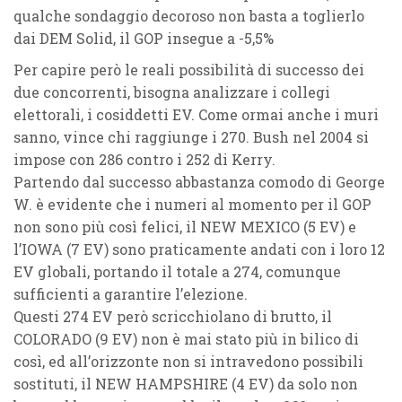
qualche sondaggio decoroso non basta a toglierlo
dai
DEM Solid
, il GOP insegue a
-5,5%
Per capire però le reali possibilità di successo dei
due concorrenti, bisogna analizzare i collegi
elettorali, i cosiddetti EV. Come ormai anche i muri
sanno, vince chi raggiunge i 270. Bush nel 2004 si
impose con 286 contro i 252 di Kerry.
Partendo dal successo abbastanza comodo di George
W. è evidente che i numeri al momento per il GOP
non sono più così felici, il
NEW MEXICO (5 EV)
e
l’
IOWA (7 EV)
sono praticamente andati con i loro 12
EV globali, portando il totale a 274, comunque
sufficienti a garantire l’elezione.
Questi 274 EV però scricchiolano di brutto, il
COLORADO (9 EV)
non è mai stato più in bilico di
così, ed all’orizzonte non si intravedono possibili
sostituti, il
NEW HAMPSHIRE (4 EV)
da solo non