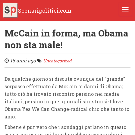
Scenaripolitici.com
TOGG
McCain in forma, ma Obama
non sta male!
18 anni ago
Uncategorized
Da qualche giorno si discute ovunque del “grande”
sorpasso effettuato da
McCain
ai danni di
Obama
;
tutto ciò ha trovato riscontro persino nei media
italiani, persino in quei giornali sinistrorsi-I love
Obama Yes We Can Change-radical chic che tanto io
amo.
Ebbene è pur vero che i sondaggi parlano in questo
senso, ma per primi loro dovrebbero sapere che si