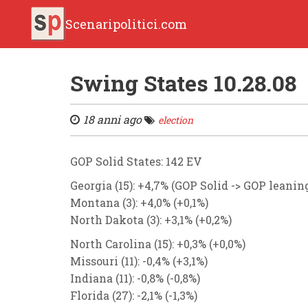
Scenaripolitici.com
Swing States 10.28.08
18 anni ago
election
GOP Solid States:
142 EV
Georgia (15): +4,7%
(GOP Solid -> GOP leanin
Montana (3): +4,0%
(+0,1%)
North Dakota (3): +3,1%
(+0,2%)
North Carolina (15):
+0,3%
(+0,0%)
Missouri (11):
-0,4%
(+3,1%)
Indiana (11):
-0,8%
(-0,8%)
Florida (27):
-2,1%
(-1,3%)