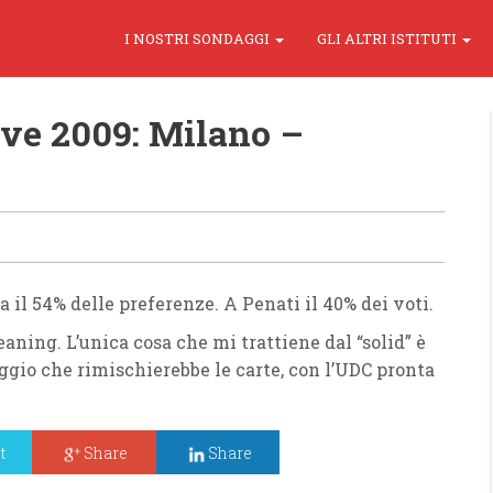
I NOSTRI SONDAGGI
GLI ALTRI ISTITUTI
ve 2009: Milano –
a il
54%
delle preferenze. A
Penati
il
40%
dei voti.
eaning
. L’unica cosa che mi trattiene dal “
solid
” è
ggio che rimischierebbe le carte, con l’
UDC
pronta
t
Share
Share