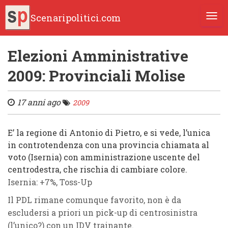
Scenaripolitici.com
TOGG
Elezioni Amministrative
2009: Provinciali Molise
17 anni ago
2009
E’ la regione di Antonio di Pietro, e si vede, l’unica
in controtendenza con una provincia chiamata al
voto (
Isernia
) con amministrazione uscente del
centrodestra
, che rischia di cambiare colore.
Isernia:
+7%, Toss-Up
Il
PDL
rimane comunque favorito, non è da
escludersi a priori un
pick-up
di
centrosinistra
(l’unico?) con un
IDV
trainante.