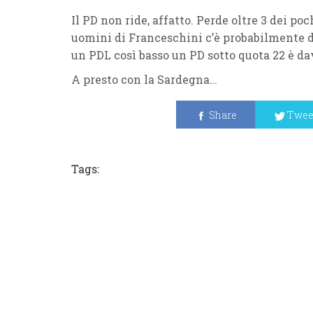
Il
PD
non ride, affatto. Perde oltre
3
dei poch
uomini di
Franceschini
c’è probabilmente d
un
PDL
così basso un
PD
sotto quota
22
è da
A presto con la
Sardegna
…
Share
Twee
Tags: