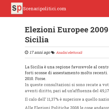
Scenaripolitici.com
Elezioni Europee 2009 
Sicilia
17 anni ago
Analisi elettorali
La
Sicilia
è una re
gione
favorevole al
centr
forti scosse di assestamento molto recenti.
2010. Forse.
In
queste consultazioni
si sono recate a vo
aventi diritto
, pari ad un’affluenza del
49,1
Il calo dell’
11,37%
è
superiore
a quello nazi
Alle
Elezioni Politiche 2008
le cose andaron