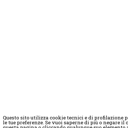
Questo sito utilizza cookie tecnici e di profilazione pr
le tue preferenze. Se vuoi saperne di più o negare 
© Copyright 
questa pagina o cliccando qualunque suo elemento a