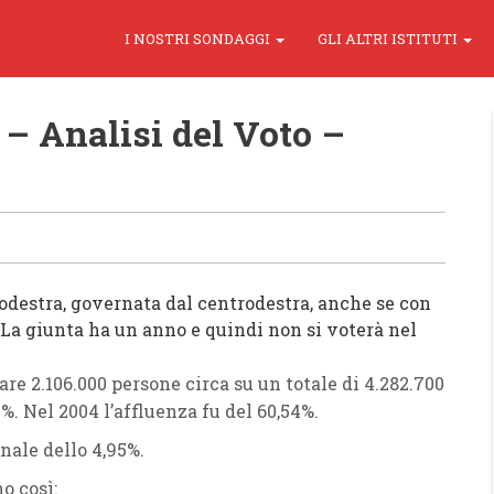
I NOSTRI SONDAGGI
GLI ALTRI ISTITUTI
– Analisi del Voto –
odestra
, governata dal
centrodestra
, anche se con
 La giunta ha un anno e quindi non si voterà nel
tare
2.106.000 persone
circa su un totale di
4.282.700
7%
. Nel
2004
l’affluenza fu del
60,54%
.
onale dello
4,95
%.
o così: