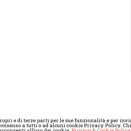
opri e di terze parti per le sue funzionalità e per invia
il consenso a tutti o ad alcuni cookie Privacy Policy. 
2008-2017 Scenaripolitici.com - Tutti i diritti riservati. Creato da
Atlan
cconsenti all’uso dei cookie.
Privacy & Cookie Policy