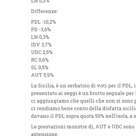
LN 0,3%
Differenze:
PDL -10,2%
PD -3,6%
LN 0,3%
IDV 3,7%
UDC 2,5%
RC 0,6%
SL 0,5%
AUT 5,9%
La
Sicilia
, è un serbatoio di voti per il
PDL
,
presentato ai seggi è un brutto segnale per
ci aggiungiamo che quelli che non si sono 
ci rendiamo bene conto della disfatta sicil
davano il
PDL
sopra quota
50%
nell’isola, a
Le
prestazioni monstre
di,
AUT
e
UDC
sono 
astensione.