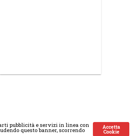
rti pubblicità e servizi in linea con
Accetta
Chiudendo questo banner, scorrendo
Cookie
ticmoon.com