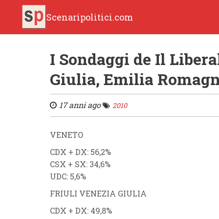
Scenaripolitici.com
I Sondaggi de Il Libera
Giulia, Emilia Romagn
17 anni ago
2010
VENETO
CDX
+
DX
: 56,2
%
CSX
+
SX
: 34,6%
UDC
: 5,6%
FRIULI VENEZIA GIULIA
CDX
+
DX
: 49,8
%