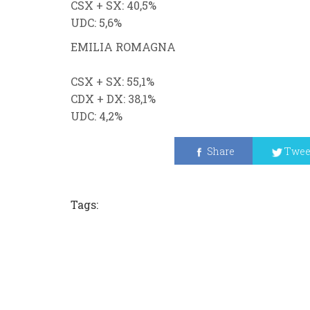
CSX
+
SX
: 40,5%
UDC
: 5,6%
EMILIA ROMAGNA
CSX
+
SX
: 55,1%
CDX
+
DX
: 38,1
%
UDC
: 4,2%
Share
Twee
Tags: