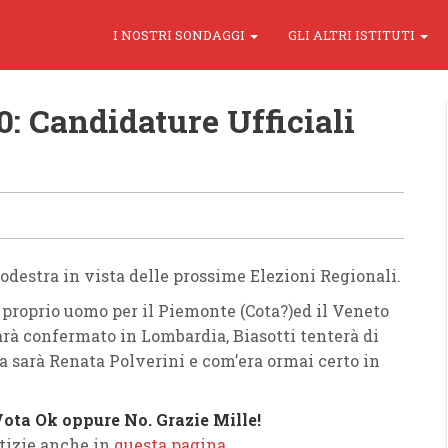
I NOSTRI SONDAGGI
GLI ALTRI ISTITUTI
0: Candidature Ufficiali
odestra in vista delle prossime Elezioni Regionali.
n proprio uomo per il Piemonte (Cota?)ed il Veneto
sarà confermato in Lombardia, Biasotti tenterà di
ta sarà Renata Polverini e com’era ormai certo in
 Vota Ok oppure No. Grazie Mille!
tizie anche in
questa pagina
.