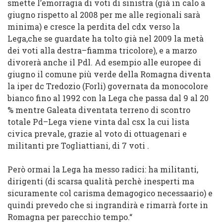
smette l’emorragia di voti di sinistra (già in calo a
giugno rispetto al 2008 per me alle regionali sarà
minima) e
cresce la perdita del
cdx
verso la
Lega
,che se guardate ha tolto già nel 2009 la metà
dei voti alla
destra
–
fiamma tricolore
), e
a marzo
divorerà anche il
Pdl
. Ad esempio alle europee di
giugno il
comune più
verde
della Romagna diventa
la
iper
dc
Tredozio (Forli)
governata da monocolore
bianco fino al 1992 con la
Lega
che passa dal
9 al 20
%
mentre
Galeata
diventata terreno di scontro
totale
Pd
–
Lega
viene
vinta dal
csx
la cui lista
civica prevale, grazie al voto di ottuagenari e
militanti pre Togliattiani, di 7 voti .
Però ormai la
Lega
ha messo radici
: ha militanti,
dirigenti (di scarsa qualità perchè inesperti ma
sicuramente col carisma demagogico necessaario) e
quindi prevedo che si ingrandirà e rimarrà forte in
Romagna per parecchio tempo
.
“