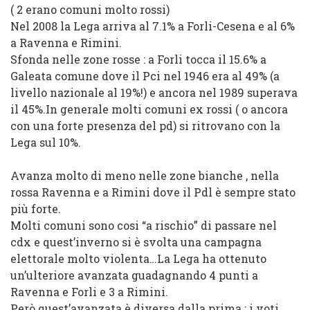
( 2 erano comuni molto rossi)
Nel
2008
la
Lega
arriva al
7.1% a Forli-Cesena
e al
6%
a
Ravenna
e
Rimini
.
Sfonda nelle zone rosse
: a
Forli
tocca il
15.6%
a
Galeata
comune dove il
Pci
nel
1946
era al
49%
(a
livello nazionale al
19%
!) e ancora nel
1989
superava
il
45%
.In generale molti
comuni ex
rossi
( o ancora
con una forte presenza del
pd
) si ritrovano con la
Lega
sul 10%.
Avanza
molto di
meno
nelle
zone bianche
, nella
rossa
Ravenna
e a
Rimini
dove il
Pdl
è sempre stato
più forte
.
Molti comuni
sono cosi “
a rischio
” di passare nel
cdx
e quest’inverno si è svolta una campagna
elettorale molto violenta…La
Lega
ha ottenuto
un’ulteriore
avanzata
guadagnando
4 punti
a
Ravenna
e
Forli
e
3
a
Rimini
.
Però quest’avanzata è diversa dalla prima :
i voti