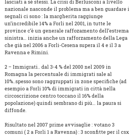
lasciati a sè stessi. La crisi di
Berlusconi
a livello
nazionale nasconde il problema ma a ben guardare i
segnali ci sono : la
margherita
raggiunge
un’incredibile
14%
a
Forli
nel
2001
, in tutte le
province c’è un generale
raffozamento dell’estrema
sinistra
…
inizia anche un rafforzamento della
Lega
che già nel
2006
a
Forli-Cesena
supera il
4
e il
3
a
Ravenna
e
Rimini
.
2 – Immigrati
.. dal
3-4 %
del
2000
nel
2009
in
Romagna
la percentuale di immigrati sale al
10%
..spesso sono raggruppati in zone specifiche (ad
esempio a
Forli
10% di immigrati in città nella
circoscrizione centro toccano il 16% della
popolazione) quindi sembrano di più…
la paura si
diffonde.
Risultato nel
2007
prime avvisaglie
: votano
3
comuni ( 2 a Forli 1 a Ravenna) :
3 sconfitte
per il
csx