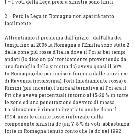
1 – I voti della
Lega
presi a
sinistra
sono finiti
2 – Però la
Lega
in Romagna non sparirà tanto
facilmente
Affrontiamo il problema dall’inizio… dall’alba dei
tempi fino al 2006 la
Romagna
e l’
Emilia
sono state 2
delle zone più rosse d’Italia dove il
Pci
ai bei tempi
andati (lo dico un po’ ironicamente proveniendo da
una famiglia della sinistra
dc
) aveva quasi il 50%.
In
Romagna
,che per inciso è formata dalle province
di
Ravenna
(rossissima),
Forli
(mediamente rossa) e
Rimini
(più incerta), l’unica alternativa al
Pci
era il
Pri
che aveva percentuali intorno al
15-20 %
in tutte
le zone ed una penetrazione davvero di massa.
La situazione è rimasta invariata anche dopo il
1994
, anzi le giunte rosse rinforzate dalla
componente
sinistra dc
(un
7-8 %
di voti, abbastanza
forte in Romagna tenuto conto che la
dc
nel
1992