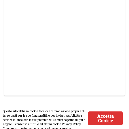
Questo sito utilizza cookie tecnici e di profilazione propri e di
Accetta
terze parti per le sue funzionalità e per inviarti pubblicità e
Cookie
servizi in linea con le tue preferenze. Se vuoi saperne di più o
© Copyright 2008-2017 Scenaripolitici.com - Tutti i diritti riservati.
negare il consenso a tutti o ad alcuni cookie Privacy Policy.
Chiudendo questo banner, scorrendo questa pagina o