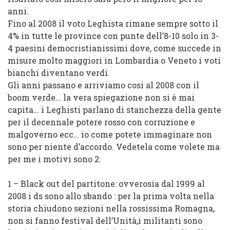
anni.
Fino al
2008
il voto
Leghista
rimane sempre
sotto il
4%
in tutte le province con punte dell’
8-10
solo in
3-
4 paesini
democristianissimi
dove, come succede in
misure molto maggiori in Lombardia o Veneto
i voti
bianchi
diventano
verdi
.
Gli anni passano e arriviamo cosi al
2008
con il
boom verde
… la vera spiegazione non si è mai
capita… i
Leghisti
parlano di stanchezza della gente
per il
decennale
potere rosso
con corruzione e
malgoverno ecc…
io come potete immaginare non
sono per niente d’accordo
.
Vedetela come volete ma
per me i motivi sono 2:
1 –
Black out del partitone
: ovverosia dal
1999
al
2008
i
ds
sono allo sbando : per la prima volta nella
storia
chiudono sezioni
nella
rossissima
Romagna
,
non si fanno festival dell’Unità,i militanti sono