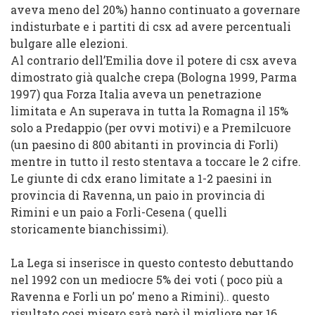
aveva
meno del 20%
) hanno continuato a governare
indisturbate e i partiti di
csx
ad avere percentuali
bulgare alle elezioni.
Al contrario dell’
Emilia
dove il potere di
csx
aveva
dimostrato già qualche crepa (
Bologna 1999
,
Parma
1997
) qua
Forza Italia
aveva un penetrazione
limitata e
An
superava in tutta la
Romagna
il
15%
solo a Predappio (per ovvi motivi) e a Premilcuore
(un paesino di 800 abitanti in provincia di Forli)
mentre in tutto il resto stentava a toccare le 2 cifre.
Le
giunte di
cdx
erano limitate a
1-2 paesini
in
provincia di
Ravenna
,
un paio
in provincia di
Rimini
e
un paio
a
Forli-Cesena
( quelli
storicamente
bianchissimi
).
La
Lega
si inserisce in questo contesto debuttando
nel
1992
con un mediocre
5%
dei voti ( poco più a
Ravenna e Forli un po’ meno a Rimini)..
questo
risultato cosi misero sarà però il migliore per 16