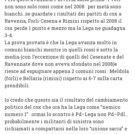
non sono solo
rossi
come nel
2008
:
per metà sono
bianchi
..se guardate i risultati dei partiti di
csx
a
Ravenna, Forli-Cesena e Rimini rispetto al 2008 il
csx perde
1 punto e mezzo
ma la
Lega
ne
guadagna
3-4
.
La prova provata è che la
Lega
avanza molto in
comuni bianchi
mentre in quelli rossi è sotto la
media (con l’eccezione di quelli del Cesenate e del
Ravennate dove non aveva sfondato nel 2008)e
riesce ad espugnare appena 2 comuni
rossi
:
Meldola
(forli) e
Bellaria
(rimini) rispetto ai 6-7 sulla carta
prendibili.
Io credo che questo sia il risultato del cambiamento
politico del
csx
che ora ha la
Lega
come “
nemico
numero 1
” : ormai lo scontro è
Pd
–
Lega
non
Pd
–
Pdl
…
probabilmente i militanti di sinistra sono
richiamati a compattarsi nella loro “unione sacra” e