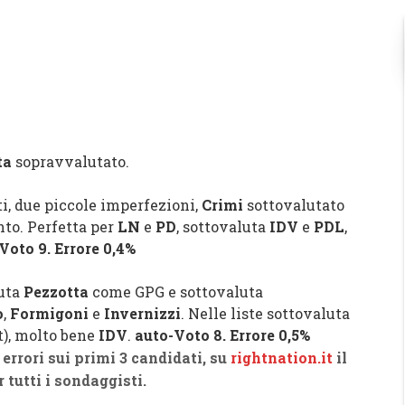
ta
sopravvalutato.
i, due piccole imperfezioni,
Crimi
sottovalutato
nto. Perfetta per
LN
e
PD
, sottovaluta
IDV
e
PDL
,
Voto 9. Errore 0,4%
luta
Pezzotta
come GPG e sottovaluta
o
,
Formigoni
e
Invernizzi
. Nelle liste sottovaluta
pt), molto bene
IDV
.
auto-Voto 8. Errore 0,5%
 errori sui primi 3 candidati, su
rightnation.it
il
 tutti i sondaggisti.