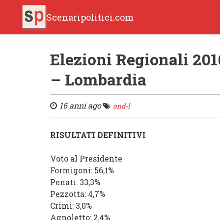
Scenaripolitici.com
Elezioni Regionali 201
– Lombardia
16 anni ago
and-l
RISULTATI DEFINITIVI
Voto al Presidente
Formigoni
: 56,1%
Penati
: 33,3%
Pezzotta
: 4,7%
Crimi
: 3,0%
Agnoletto
: 2,4%