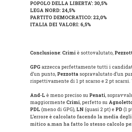
POPOLO DELLA LIBERTA’
: 30,5%
LEGA NORD
: 24,5%
PARTITO DEMOCRATICO
: 22,0%
ITALIA DEI VALORI
: 6,5%
Conclusione
:
Crimi
è sottovalutato,
Pezzot
GPG
azzecca perfettamente tutti i candidat
d’un punto,
Pezzotta
sopravalutato d’un pu
rispettivamente di 1 pt scarso e 2 pt scarsi.
And-L
è meno preciso su
Penati
, sopravva
maggiormente
Crimi
, perfetto su
Agnolett
PDL
(meno di GPG),
LN
(quasi 2 pt) e
PD
(1 
L’errore è calcolato facendo la media degli
mitico a.man ha fatto lo stesso calcolo per