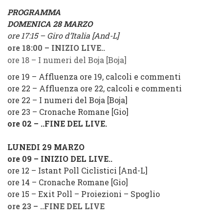
PROGRAMMA
DOMENICA 28 MARZO
ore 17:15
–
Giro d’Italia
[
And-L
]
ore 18:00
–
INIZIO LIVE..
ore 18
–
I numeri del Boja
[
Boja
]
ore 19
–
Affluenza ore 19, calcoli e commenti
ore 22
–
Affluenza ore 22, calcoli e commenti
ore 22
–
I numeri del Boja
[
Boja
]
ore 23
–
Cronache Romane
[
Gio
]
ore 02
–
..FINE DEL LIVE.
LUNEDI 29 MARZO
ore 09
–
INIZIO DE
L LIVE..
ore 12
–
Istant Poll Ciclistici
[
And-L
]
ore 14
–
Cronache Romane
[
Gio
]
ore 15
–
Exit Poll – Proiezioni – Spoglio
ore 23
–
..FINE DEL LIVE