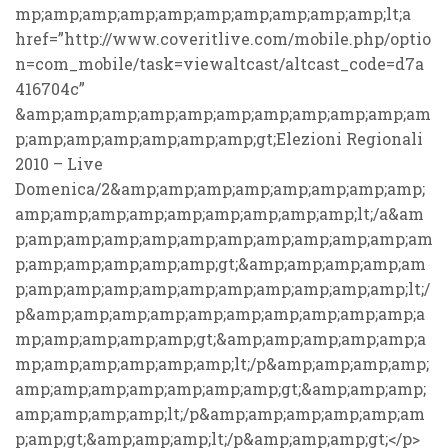
mp;amp;amp;amp;amp;amp;amp;amp;amp;amp;lt;a
href=”http://www.coveritlive.com/mobile.php/optio
n=com_mobile/task=viewaltcast/altcast_code=d7a
416704c”
&amp;amp;amp;amp;amp;amp;amp;amp;amp;amp;am
p;amp;amp;amp;amp;amp;amp;gt;Elezioni Regionali
2010 – Live
Domenica/2&amp;amp;amp;amp;amp;amp;amp;amp;
amp;amp;amp;amp;amp;amp;amp;amp;amp;lt;/a&am
p;amp;amp;amp;amp;amp;amp;amp;amp;amp;amp;am
p;amp;amp;amp;amp;amp;gt;&amp;amp;amp;amp;am
p;amp;amp;amp;amp;amp;amp;amp;amp;amp;amp;lt;/
p&amp;amp;amp;amp;amp;amp;amp;amp;amp;amp;a
mp;amp;amp;amp;amp;gt;&amp;amp;amp;amp;amp;a
mp;amp;amp;amp;amp;amp;lt;/p&amp;amp;amp;amp;
amp;amp;amp;amp;amp;amp;amp;gt;&amp;amp;amp;
amp;amp;amp;amp;lt;/p&amp;amp;amp;amp;amp;am
p;amp;gt;&amp;amp;amp;lt;/p&amp;amp;amp;gt;</p>