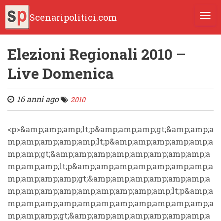
Scenaripolitici.com
TOGG
Elezioni Regionali 2010 –
Live Domenica
16 anni ago
2010
<p>&amp;amp;amp;lt;p&amp;amp;amp;gt;&amp;amp;a
mp;amp;amp;amp;amp;lt;p&amp;amp;amp;amp;amp;a
mp;amp;gt;&amp;amp;amp;amp;amp;amp;amp;amp;a
mp;amp;amp;lt;p&amp;amp;amp;amp;amp;amp;amp;a
mp;amp;amp;amp;gt;&amp;amp;amp;amp;amp;amp;a
mp;amp;amp;amp;amp;amp;amp;amp;amp;lt;p&amp;a
mp;amp;amp;amp;amp;amp;amp;amp;amp;amp;amp;a
mp;amp;amp;gt;&amp;amp;amp;amp;amp;amp;amp;a