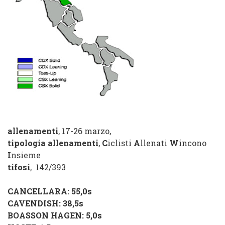
allenamenti
, 17-26 marzo,
tipologia allenamenti
,
C
iclisti
A
llenati
W
incono
I
nsieme
tifosi
, 142/393
CANCELLARA
: 55,0s
CAVENDISH
: 38,5s
BOASSON HAGEN
: 5,0s