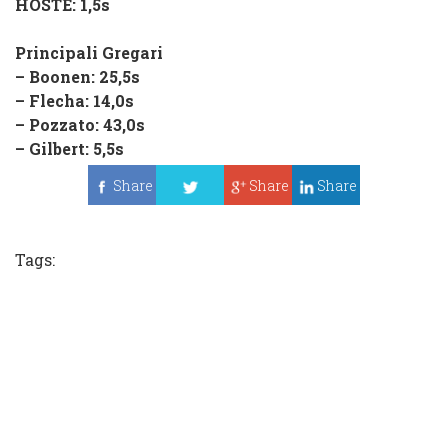
HOSTE
: 1,5s
Principali Gregari
–
Boonen
: 25,5s
–
Flecha
: 14,0s
–
Pozzato
: 43,0s
–
Gilbert
: 5,5s
Share
Share
Share
Tweet
Tags: