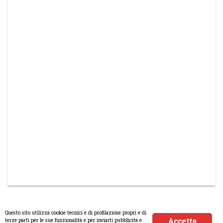
Questo sito utilizza cookie tecnici e di profilazione propri e di
Accetta
terze parti per le sue funzionalità e per inviarti pubblicità e