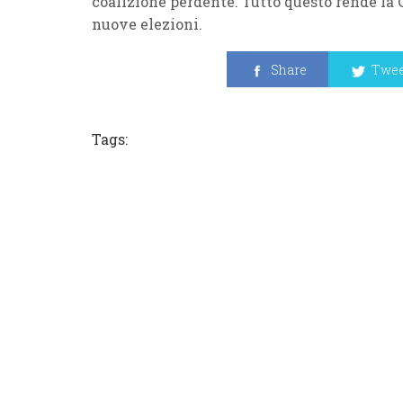
coalizione perdente. Tutto questo rende la C
nuove elezioni.
Share
Twee
Tags: