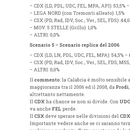
–
CDX (LD, PDL, UDC, FEL, MPA, API):
53,5% –
–
LEGA NORD (con Tremonti alleato):
1,5%
–
CSX (PD, Rad, IDV, Soc., Ver., SEL, FDS):
44,0
–
MOV. 5 STELLE (Grillo):
1,0%
–
ALTRI
: 0,0%
Scenario 5 – Scenario replica del 2006
–
CDX (LD, LN, PDL, UDC, FEL, MPA)
:
54,5% – 
–
CSX (PD, Rad, IDV, Soc., Ver., SEL, FDS, M5S,
–
ALTRI
: 0,0%
Il
commento
: la Calabria è molto sensibile 
maggioranza tra il 2006 ed il 2008, da
Prodi
altrettanto nettamente.
Il
CDX
ha chance se non si divide. Con
UD
va anche
FEL
perde.
Il
CSX
deve sperare nelle divisioni del
CD
Importante vedere anche se ci saranno terzi