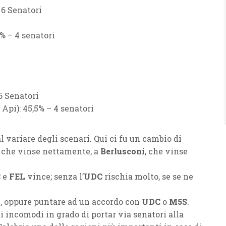
 6 Senatori
% – 4 senatori
6 Senatori
 Api):
45,5% – 4 senatori
al variare degli scenari. Qui ci fu un cambio di
, che vinse nettamente, a
Berlusconi
, che vinse
C
e
FEL
vince; senza l’
UDC
rischia molto, se se ne
X
, oppure puntare ad un accordo con
UDC
o
M5S
.
 incomodi in grado di portar via senatori alla