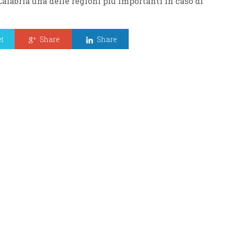
alabria una delle regioni più importanti in caso di
t
Share
Share