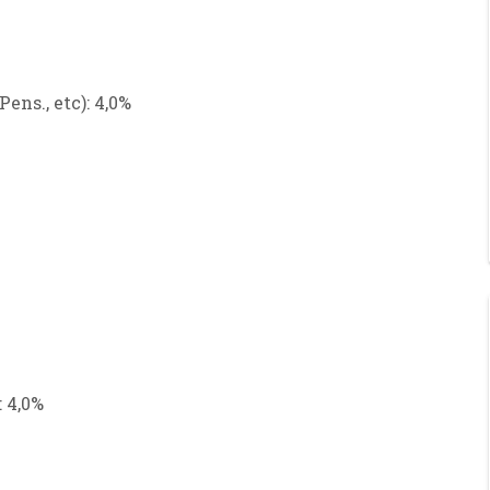
ens., etc)
:
4,0%
:
4,0%