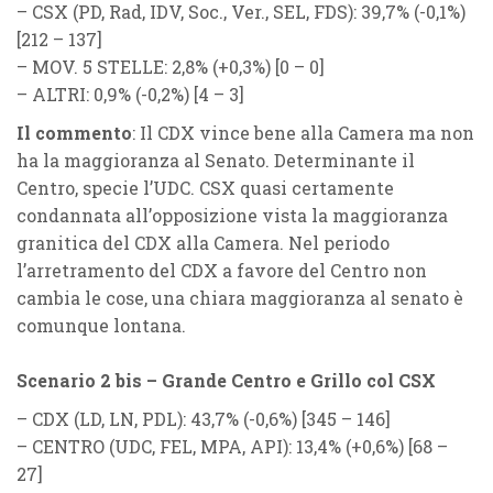
–
CSX
(
PD, Rad, IDV, Soc., Ver., SEL, FDS
): 39,7% (
-0,1%
)
[212 – 137]
–
MOV. 5 STELLE
: 2,8% (
+0,3%
) [0 – 0]
–
ALTRI
: 0,9% (
-0,2%
) [4 – 3]
Il commento
: Il CDX vince bene alla Camera ma non
ha la maggioranza al Senato. Determinante il
Centro, specie l’UDC. CSX quasi certamente
condannata all’opposizione vista la maggioranza
granitica del CDX alla Camera. Nel periodo
l’arretramento del CDX a favore del Centro non
cambia le cose, una chiara maggioranza al senato è
comunque lontana.
Scenario 2 bis – Grande Centro e Grillo col CSX
–
CDX
(
LD, LN, PDL
): 43,7% (
-0,6%
) [345 – 146]
–
CENTRO
(
UDC, FEL, MPA, API
): 13,4% (
+0,6%
) [68 –
27]