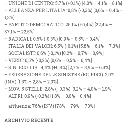
–
UNIONE DI CENTRO
: 5,7% (
+0,1%
) [4,0% – 4,1% – 8,1%]
–
ALLEANZA PER L’ITALIA
: 0,8% (
-0,3%
) [0,6% – 0,4% –
1,3%]
–
PARTITO DEMOCRATICO
: 25,1% (
+0,4%
) [22,4% –
37,1% – 22,5%]
–
RADICALI
: 0,6% (
-0,3%
) [0,9% – 0,5% – 0,4%]
–
ITALIA DEI VALORI
: 6,5% (-0,1%) [5,8% – 6,1% – 7,3%]
–
SOCIALISTI
: 0,6% (
-0,1%
) [0,2% – 0,7% – 0,9%]
–
VERDI
: 0,5% (
-0,2%
) [0,6% – 0,5% – 0,4%]
–
SIN. ECO. LIB.
: 4,4% (
+0,4%
) [2,7% – 3,9% – 6,3%]
–
FEDERAZIONE DELLE SINISTRE
(
RC
,
PDCI
): 2,0%
(INV) [1,5% – 2,8% – 2,0%]
–
MOV. 5 STELLE
: 2,8% (
+0,3%
) [3,2% – 4,0% – 1,9%]
–
ALTRI
: 0,9% (
-0,2%
) [1,8% – 0,0% – 0,4%]
–
affluenza
: 76% (
INV
) [78% – 79% – 73%]
ARCHIVIO RECENTE