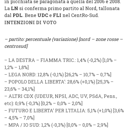
in picchiata se paragonata a quella del 2006 e 2008.
La
LN
si conferma primo partito al Nord, tallonata
dal
PDL
. Bene
UDC
e
FLI
nel CentRo-Sud.
INTENZIONI DI VOTO
– partito: percentuale (variazione) [nord – zone rosse –
centrosud]
–
LA DESTRA
–
FIAMMA TRIC.
: 1,4% (
-0,2%
) [1,0% –
1,2% – 1,8%]
–
LEGA NORD
: 12,8% (-0,1%) [26,2% – 10,7% – 0,7%]
–
POPOLO DELLA LIBERTA’
: 28,6% (+0,1%) [25,3% –
23,6% – 34,1%]
–
ALTRI CDX
(
UDEUR
,
NPSI
,
ADC
,
UV
,
PSdA
,
Pens.
,
etc): 0,9% (
-0,3%
) [0,2% – 0,0% – 2,0%]
–
FUTURO E LIBERTA’ PER L’ITALIA
: 5,1% (
+1,0%
) [
3,6%
– 4,5% – 7,0%]
–
MPA
/
IO SUD
: 1,2% (
-0,3%
) [0,0% – 0,0% – 2,9%]