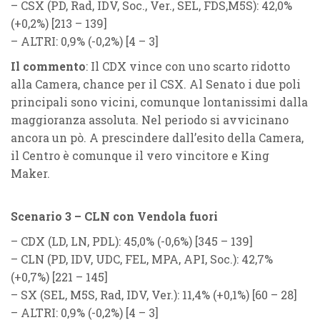
–
CSX
(
PD, Rad, IDV, Soc., Ver., SEL, FDS,M5S
): 42,0%
(
+0,2%
) [213 – 139]
–
ALTRI
: 0,9% (
-0,2%
) [4 – 3]
Il commento
: Il CDX vince con uno scarto ridotto
alla Camera, chance per il CSX. Al Senato i due poli
principali sono vicini, comunque lontanissimi dalla
maggioranza assoluta. Nel periodo si avvicinano
ancora un pò. A prescindere dall’esito della Camera,
il Centro è comunque il vero vincitore e King
Maker.
Scenario 3 – CLN con Vendola fuori
–
CDX
(
LD, LN, PDL
): 45,0% (
-0,6%
) [345 – 139]
–
CLN
(
PD, IDV, UDC, FEL, MPA, API, Soc.
): 42,7%
(
+0,7%
) [221 – 145]
–
SX
(
SEL, M5S, Rad, IDV, Ver.
): 11,4% (
+0,1%
) [60 – 28]
–
ALTRI
: 0,9% (
-0,2%
) [4 – 3]