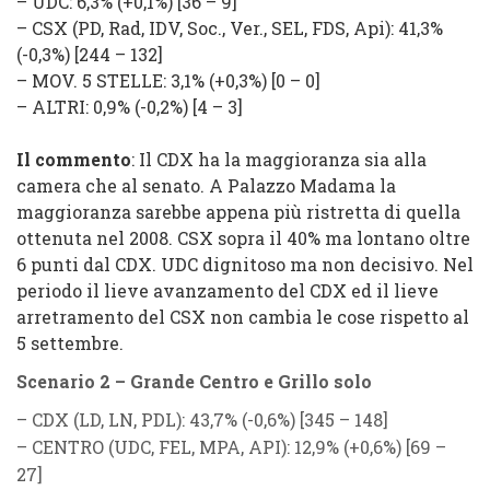
–
UDC
: 6,3% (
+0,1%
) [36 – 9]
–
CSX
(
PD, Rad, IDV, Soc., Ver., SEL, FDS, Api
): 41,3%
(
-0,3%
) [244 – 132]
–
MOV. 5 STELLE
: 3,1% (
+0,3%
) [0 – 0]
–
ALTRI
: 0,9% (
-0,2%
) [4 – 3]
Il commento
: Il CDX ha la maggioranza sia alla
camera che al senato. A Palazzo Madama la
maggioranza sarebbe appena più ristretta di quella
ottenuta nel 2008. CSX sopra il 40% ma lontano oltre
6 punti dal CDX. UDC dignitoso ma non decisivo. Nel
periodo il lieve avanzamento del CDX ed il lieve
arretramento del CSX non cambia le cose rispetto al
5 settembre.
Scenario 2 – Grande Centro e Grillo solo
–
CDX
(
LD, LN, PDL
): 43,7% (
-0,6%
) [345 – 148]
–
CENTRO
(
UDC, FEL, MPA, API
): 12,9% (
+0,6%
) [69 –
27]