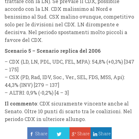
trattare con la LN). Se prevale il CDX, possibile
accordo con la LN. CDX malissimo al Nord e
benissimo al Sud. CSX malino ovunque, competitivo
solo per le divisioni nel CDX. LN dirompente e
decisiva. Nel periodo spostamenti molto piccoli a
favore del CDX.
Scenario 5 – Scenario replica del 2006
–
CDX
(
LD, LN, PDL, UDC, FEL, MPA
): 54,8% (
+0,3%
) [347
– 175]
–
CSX
(
PD, Rad, IDV, Soc., Ver., SEL, FDS, M5S, Api
):
44,3% (
INV
)
[279 – 137]
– ALTRI: 0,9% (
-0,2%
) [4 – 3]
Il commento
: CDX sicuramente vincente anche al
Senato. Oltre 10 punti di scarto tra le coalizioni. Nel
periodo CDX in ulteriore allungo.
Share
Share
Share