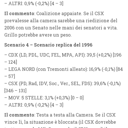
–
ALTRI
: 0,9% (
-0,2%
) [4 – 3]
Il commento
: Coalizione appaiate. Se il CSX
prevalesse alla camera sarebbe una riedizione del
2006 con un Senato nelle mani dei senatori a vita.
Grillo potrebbe avere un peso.
Scenario 4 – Scenario replica del 1996
–
CDX
(
LD, PDL, UDC, FEL, MPA, API
): 39,5 (
+0,2%
) [196
– 124]
–
LEGA NORD
(con Tremonti alleato): 16,9% (
-0,1%
) [84
– 57]
–
CSX
(
PD, Rad, IDV, Soc., Ver., SEL, FDS
): 39,6% (
-0,1%
)
[346 – 131]
–
MOV. 5 STELLE
: 3,1% (
+0,3%
) [0 – 0]
–
ALTRI
: 0,9% (
-0,2%
) [4 – 3]
Il commento
: Testa a testa alla Camera.
Se il CSX
vince lì, la situazione è bloccata (il CSX dovrebbe