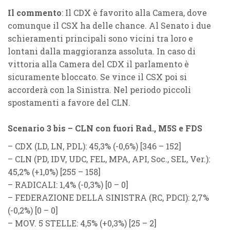
Il commento
: Il CDX è favorito alla Camera, dove
comunque il CSX ha delle chance. Al Senato i due
schieramenti principali sono vicini tra loro e
lontani dalla maggioranza assoluta. In caso di
vittoria alla Camera del CDX il parlamento è
sicuramente bloccato. Se vince il CSX poi si
accorderà con la Sinistra. Nel periodo piccoli
spostamenti a favore del CLN.
Scenario 3 bis – CLN con fuori Rad., M5S e FDS
–
CDX
(
LD, LN, PDL
): 45,3% (
-0,6%
) [346 – 152]
–
CLN
(
PD, IDV, UDC, FEL, MPA, API, Soc., SEL, Ver.
):
45,2% (
+1,0%
) [255 – 158]
–
RADICALI
: 1,4% (
-0,3%
) [0 – 0]
–
FEDERAZIONE DELLA SINISTRA
(
RC
,
PDCI
): 2,7%
(
-0,2%
)
[0 – 0]
–
MOV. 5 STELLE
: 4,5% (
+0,3%
) [25 – 2]