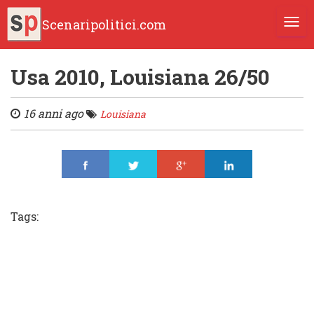
Scenaripolitici.com
TOGG
Usa 2010, Louisiana 26/50
16 anni ago
Louisiana
Share
Tweet
Share
Share
Tags: