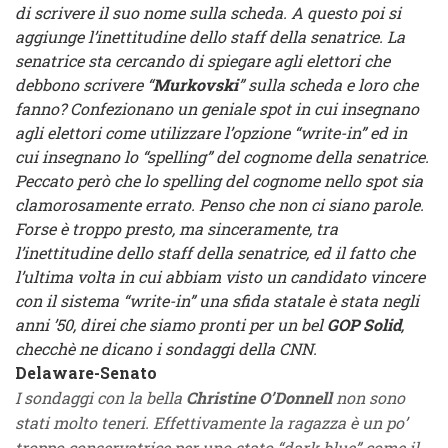
di scrivere il suo nome sulla scheda. A questo poi si
aggiunge l’inettitudine dello staff della senatrice. La
senatrice sta cercando di spiegare agli elettori che
debbono scrivere “
Murkovski
” sulla scheda e loro che
fanno? Confezionano un geniale spot in cui insegnano
agli elettori come utilizzare l’opzione “write-in” ed in
cui insegnano lo “spelling” del cognome della senatrice.
Peccato però che lo spelling del cognome nello spot sia
clamorosamente errato. Penso che non ci siano parole.
Forse è troppo presto, ma sinceramente, tra
l’inettitudine dello staff della senatrice, ed il fatto che
l’ultima volta in cui abbiam visto un candidato vincere
con il sistema “write-in” una sfida statale è stata negli
anni ’50, direi che siamo pronti per un bel
GOP Solid
,
checchè ne dicano i sondaggi della CNN.
Delaware-Senato
I sondaggi con la bella
Christine O’Donnell
non sono
stati molto teneri. Effettivamente la ragazza è un po’
troppo conservatrice per uno stato “dark blue” come il