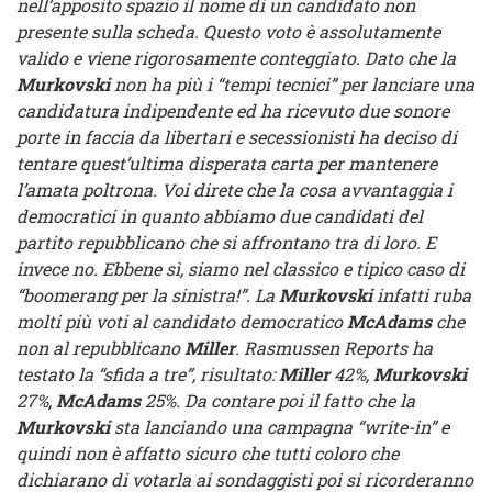
nell’apposito spazio il nome di un candidato non
presente sulla scheda. Questo voto è assolutamente
valido e viene rigorosamente conteggiato. Dato che la
Murkovski
non ha più i “tempi tecnici” per lanciare una
candidatura indipendente ed ha ricevuto due sonore
porte in faccia da libertari e secessionisti ha deciso di
tentare quest’ultima disperata carta per mantenere
l’amata poltrona. Voi direte che la cosa avvantaggia i
democratici in quanto abbiamo due candidati del
partito repubblicano che si affrontano tra di loro. E
invece no. Ebbene sì, siamo nel classico e tipico caso di
“boomerang per la sinistra!”. La
Murkovski
infatti ruba
molti più voti al candidato democratico
McAdams
che
non al repubblicano
Miller
. Rasmussen Reports ha
testato la “sfida a tre”, risultato:
Miller
42%,
Murkovski
27%,
McAdams
25%. Da contare poi il fatto che la
Murkovski
sta lanciando una campagna “write-in” e
quindi non è affatto sicuro che tutti coloro che
dichiarano di votarla ai sondaggisti poi si ricorderanno