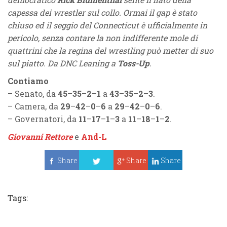
capessa dei wrestler sul collo. Ormai il gap è stato
chiuso ed il seggio del Connecticut è ufficialmente in
pericolo, senza contare la non indifferente mole di
quattrini che la regina del wrestling può metter di suo
sul piatto. Da DNC Leaning a
Toss-Up
.
Contiamo
– Senato, da
45
–
35
–
2
–
1
a
43
–
35
–
2
–
3
.
– Camera, da
29
–
42
–
0
–
6
a
29
–
42
–
0
–
6
.
– Governatori, da
11
–
17
–
1
–
3
a
11
–
18
–
1
–
2
.
Giovanni Rettore
e
And-L
Share
Share
Share
Tweet
Tags: