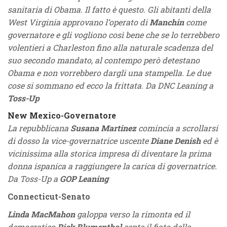
sanitaria di Obama. Il fatto è questo. Gli abitanti della
West Virginia approvano l’operato di
Manchin
come
governatore e gli vogliono così bene che se lo terrebbero
volentieri a Charleston fino alla naturale scadenza del
suo secondo mandato, al contempo però detestano
Obama e non vorrebbero dargli una stampella. Le due
cose si sommano ed ecco la frittata. Da DNC Leaning a
Toss-Up
New Mexico-Governatore
La repubblicana
Susana Martinez
comincia a scrollarsi
di dosso la vice-governatrice uscente
Diane Denish
ed è
vicinissima alla storica impresa di diventare la prima
donna ispanica a raggiungere la carica di governatrice.
Da Toss-Up a
GOP Leaning
Connecticut-Senato
Linda MacMahon
galoppa verso la rimonta ed il
democratico
Rick Blumenthal
sente il fiato della