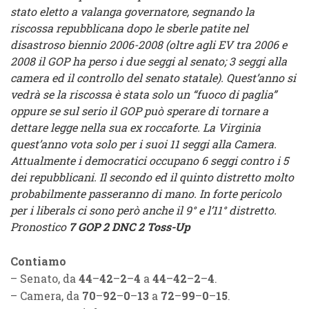
stato eletto a valanga governatore, segnando la
riscossa repubblicana dopo le sberle patite nel
disastroso biennio 2006-2008 (oltre agli EV tra 2006 e
2008 il GOP ha perso i due seggi al senato; 3 seggi alla
camera ed il controllo del senato statale). Quest’anno si
vedrà se la riscossa è stata solo un “fuoco di paglia”
oppure se sul serio il GOP può sperare di tornare a
dettare legge nella sua ex roccaforte. La Virginia
quest’anno vota solo per i suoi 11 seggi alla Camera.
Attualmente i democratici occupano 6 seggi contro i 5
dei repubblicani. Il secondo ed il quinto distretto molto
probabilmente passeranno di mano. In forte pericolo
per i liberals ci sono però anche il 9° e l’11° distretto.
Pronostico
7 GOP
2 DNC
2 Toss-Up
Contiamo
– Senato, da
44
–
42
–
2
–
4
a
44
–
42
–
2
–
4
.
– Camera, da
70
–
92
–
0
–
13
a
72
–
99
–
0
–
15
.