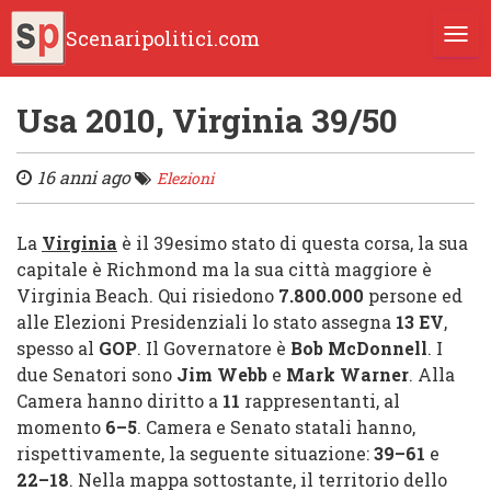
Scenaripolitici.com
TOGG
Usa 2010, Virginia 39/50
16 anni ago
Elezioni
La
Virginia
è il 39esimo stato di questa corsa, la sua
capitale è Richmond ma la sua città maggiore è
Virginia Beach. Qui risiedono
7.800.000
persone ed
alle Elezioni Presidenziali lo stato assegna
13 EV
,
spesso al
GOP
. Il Governatore è
Bob McDonnell
. I
due Senatori sono
Jim Webb
e
Mark Warner
. Alla
Camera hanno diritto a
11
rappresentanti, al
momento
6
–
5
. Camera e Senato statali hanno,
rispettivamente, la seguente situazione:
39
–
61
e
22
–
18
. Nella mappa sottostante, il territorio dello