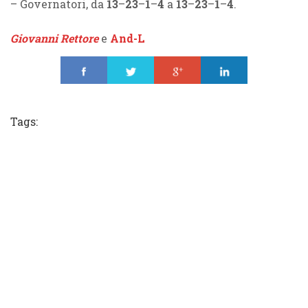
– Governatori, da
13
–
23
–
1
–
4
a
13
–
23
–
1
–
4
.
Giovanni Rettore
e
And-L
Share
Tweet
Share
Share
Tags: