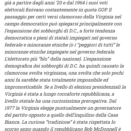
già a partire dagli anni ’20 e dal 1964 i suoi voti
elettorali finivano costantemente in quota GOP. Il
passaggio per certi versi clamoroso della Virginia nel
campo democratico può spiegarsi principalmente con
l’espansione dei sobborghi di D.C., a forte tendenza
democratica e pieni di statali impiegati nel governo
federale e minoranze etniche (o i “peggiori di tutti” le
minoranze etniche impiegate nel governo federale.
L’elettorato più “blu” della nazione). L’espansione
demografica dei sobborghi di D.C. ha quindi causato la
clamorosa svolta virginiana, una svolta che solo pochi
anni fa sarebbe stata totalmente impossibile ed
impronosticabile. Se a livello di elezioni presidenziali la
Virginia è stata a lungo roccaforte repubblicana, a
livello statale ha una curiosissima prerogativa. Dal
1977 la Virginia elegge puntualmente un governatore
del partito opposto a quello dell’inquilino della Casa
Bianca. La curiosa “tradizione” è stata rispettata lo
scorso anno quando il repubblicano Bob McDonnell è