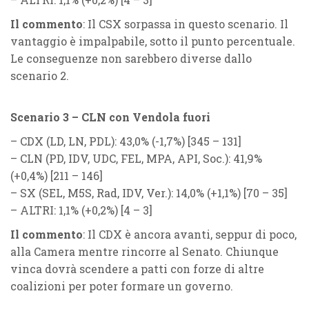
Il commento
: Il CSX sorpassa in questo scenario. Il
vantaggio è impalpabile, sotto il punto percentuale.
Le conseguenze non sarebbero diverse dallo
scenario 2.
Scenario 3 – CLN con Vendola fuori
–
CDX
(
LD, LN, PDL
): 43,0% (
-1,7%
) [345 – 131]
–
CLN
(
PD, IDV, UDC, FEL, MPA, API, Soc.
): 41,9%
(
+0,4%
) [211 – 146]
–
SX
(
SEL, M5S, Rad, IDV, Ver.
): 14,0% (
+1,1%
) [70 – 35]
–
ALTRI
: 1,1% (
+0,2%
) [4 – 3]
Il commento
: Il CDX è ancora avanti, seppur di poco,
alla Camera mentre rincorre al Senato. Chiunque
vinca dovrà scendere a patti con forze di altre
coalizioni per poter formare un governo.