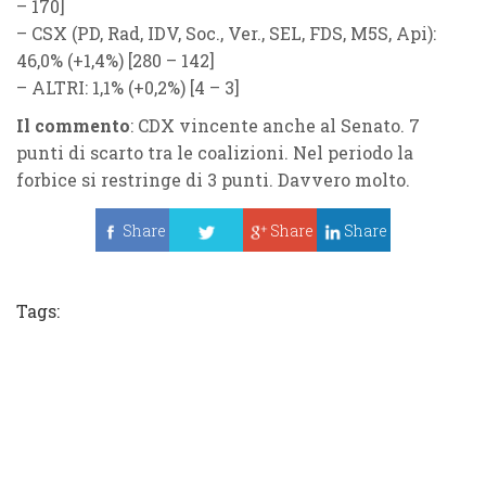
– 170]
–
CSX
(
PD, Rad, IDV, Soc., Ver., SEL, FDS, M5S, Api
):
46,0%
(
+1,4%
)
[280 – 142]
–
ALTRI
: 1,1% (
+0,2%
) [4 – 3]
Il commento
: CDX vincente anche al Senato. 7
punti di scarto tra le coalizioni. Nel periodo la
forbice si restringe di 3 punti. Davvero molto.
Share
Share
Share
Tweet
Tags: