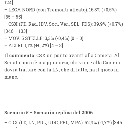
124]
–
LEGA NORD
(con Tremonti alleato): 16,8% (
+0,5%
)
[85 – 55]
–
CSX
(
PD, Rad, IDV, Soc., Ver., SEL, FDS
): 39,9% (
+0,7%
)
[346 – 133]
–
MOV. 5 STELLE
: 3,3% (
-0,4%
) [0 – 0]
–
ALTRI
: 1,1% (
+0,2%
) [4 – 3]
Il commento
: CSX un punto avanti alla Camera. Al
Senato non c’è maggioranza, chi vince alla Camera
dovrà trattare con la LN, che di fatto, ha il gioco in
mano.
Scenario 5 – Scenario replica del 2006
–
CDX
(
LD, LN, PDL, UDC, FEL, MPA
): 52,9% (
-1,7%
) [346