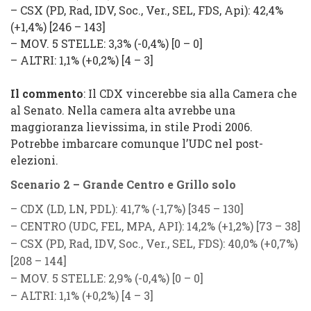
–
CSX
(
PD, Rad, IDV, Soc., Ver., SEL, FDS, Api
): 42,4%
(
+1,4%
) [246 – 143]
–
MOV. 5 STELLE
: 3,3% (
-0,4%
) [0 – 0]
–
ALTRI
: 1,1% (
+0,2%
) [4 – 3]
Il commento
: Il CDX vincerebbe sia alla Camera che
al Senato. Nella camera alta avrebbe una
maggioranza lievissima, in stile Prodi 2006.
Potrebbe imbarcare comunque l’UDC nel post-
elezioni.
Scenario 2 – Grande Centro e Grillo solo
–
CDX
(
LD, LN, PDL
): 41,7% (
-1,7%
) [345 – 130]
–
CENTRO
(
UDC, FEL, MPA, API
): 14,2% (
+1,2%
) [73 – 38]
–
CSX
(
PD, Rad, IDV, Soc., Ver., SEL, FDS
): 40,0% (
+0,7%
)
[208 – 144]
–
MOV. 5 STELLE
: 2,9% (
-0,4%
) [0 – 0]
–
ALTRI
: 1,1% (
+0,2%
) [4 – 3]