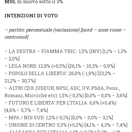
M5S
, di nuovo sotto il 3%.
INTENZIONI DI VOTO
– partito: percentuale (variazione) [nord – zone rosse –
centrosud]
–
LA DESTRA
–
FIAMMA TRIC.
: 1,5% (
INV
) [1,1% – 1,3%
– 2,0%]
–
LEGA NORD
: 12,8% (
+0,5%
) [26,1% – 10,3% – 0,9%]
–
POPOLO DELLA LIBERTA’
: 26,0% (
-1,9%
) [23,3% –
21,2% – 30,7%]
–
ALTRI CDX
(
UDEUR
,
NPSI
,
ADC
,
UV
,
PSdA
,
Pens.
,
Romani
,
Miccichè
etc): 1,5% (
-0,3%
) [0,0% – 0,0% – 3,6%]
–
FUTURO E LIBERTA’ PER L’ITALIA
: 6,0% (
+0,4%
)
[
4,6% – 5,7% – 7,4%]
–
MPA
/
NOI SUD
: 1,2% (
-0,1%
) [0,0% – 0,0% – 3,1%]
–
UNIONE DI CENTRO
: 5,5% (
+0,2%
) [4,1% – 4,3% – 7,4%]