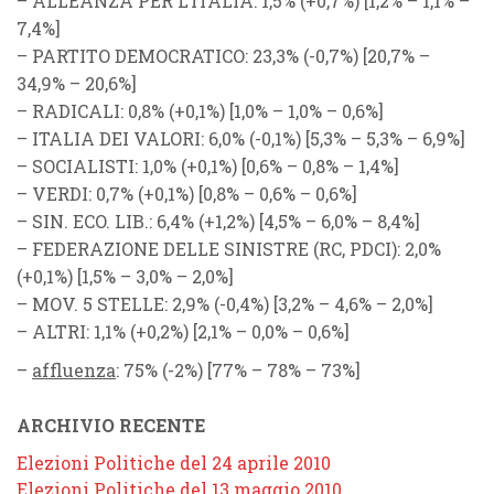
–
ALLEANZA PER L’ITALIA
: 1,5% (
+0,7%
) [1,2% – 1,1% –
7,4%]
–
PARTITO DEMOCRATICO
: 23,3% (
-0,7%
) [20,7% –
34,9% – 20,6%]
–
RADICALI
: 0,8% (
+0,1%
) [1,0% – 1,0% – 0,6%]
–
ITALIA DEI VALORI
: 6,0% (
-0,1%
) [5,3% – 5,3% – 6,9%]
–
SOCIALISTI
: 1,0% (
+0,1%
) [0,6% – 0,8% – 1,4%]
–
VERDI
: 0,7% (
+0,1%
) [0,8% – 0,6% – 0,6%]
–
SIN. ECO. LIB.
: 6,4% (
+1,2%
) [4,5% – 6,0% – 8,4%]
–
FEDERAZIONE DELLE SINISTRE
(
RC
,
PDCI
): 2,0%
(
+0,1%
) [1,5% – 3,0% – 2,0%]
–
MOV. 5 STELLE
: 2,9% (
-0,4%
) [3,2% – 4,6% – 2,0%]
–
ALTRI
: 1,1% (
+0,2%
) [2,1% – 0,0% – 0,6%]
–
affluenza
: 75% (
-2%
) [77% – 78% – 73%]
ARCHIVIO RECENTE
Elezioni Politiche del 24 aprile 2010
Elezioni Politiche del 13 maggio 2010