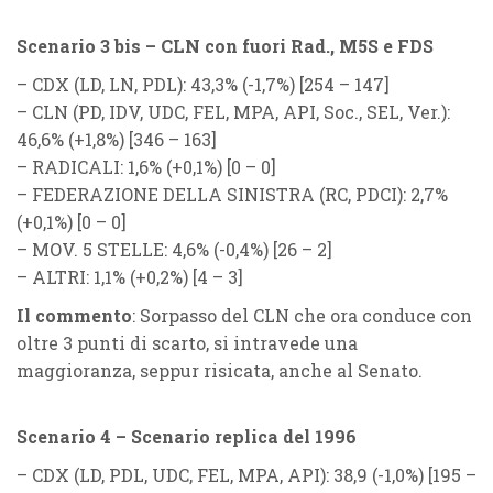
Scenario 3 bis – CLN con fuori Rad., M5S e FDS
–
CDX
(
LD, LN, PDL
): 43,3% (
-1,7%
) [254 – 147]
–
CLN
(
PD, IDV, UDC, FEL, MPA, API, Soc., SEL, Ver.
):
46,6% (
+1,8%
) [346 – 163]
–
RADICALI
: 1,6% (
+0,1%
) [0 – 0]
–
FEDERAZIONE DELLA SINISTRA
(
RC
,
PDCI
): 2,7%
(
+0,1%
)
[0 – 0]
–
MOV. 5 STELLE
: 4,6% (
-0,4%
) [26 – 2]
–
ALTRI
: 1,1% (
+0,2%
) [4 – 3]
Il commento
: Sorpasso del CLN che ora conduce con
oltre 3 punti di scarto, si intravede una
maggioranza, seppur risicata, anche al Senato.
Scenario 4 – Scenario replica del 1996
–
CDX
(
LD, PDL, UDC, FEL, MPA, API
): 38,9 (
-1,0%
) [195 –