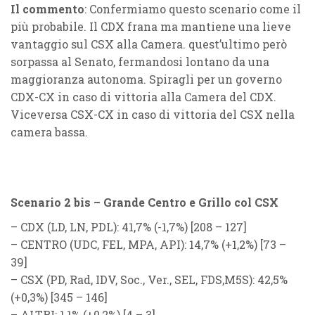
Il commento
: Confermiamo questo scenario come il
più probabile. Il CDX frana ma mantiene una lieve
vantaggio sul CSX alla Camera. quest’ultimo però
sorpassa al Senato, fermandosi lontano da una
maggioranza autonoma. Spiragli per un governo
CDX-CX in caso di vittoria alla Camera del CDX.
Viceversa CSX-CX in caso di vittoria del CSX nella
camera bassa.
Scenario 2 bis – Grande Centro e Grillo col CSX
–
CDX
(
LD, LN, PDL
): 41,7% (
-1,7%
) [208 – 127]
–
CENTRO
(
UDC, FEL, MPA, API
): 14,7% (
+1,2%
) [73 –
39]
–
CSX
(
PD, Rad, IDV, Soc., Ver., SEL, FDS,M5S
): 42,5%
(
+0,3%
) [345 – 146]
–
ALTRI
: 1,1% (
+0,2%
) [4 – 3]