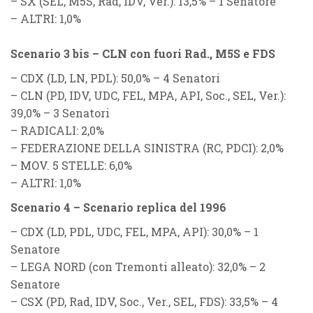
–
SX (SEL, M5S, Rad, IDV, Ver.)
: 13,5%
– 1 Senatore
–
ALTRI
: 1,0%
Scenario 3 bis – CLN con fuori Rad., M5S e FDS
–
CDX (LD, LN, PDL)
: 50,0% – 4 Senatori
–
CLN (PD, IDV, UDC, FEL, MPA, API, Soc., SEL, Ver.)
:
39,0% – 3 Senatori
–
RADICALI
: 2,0%
–
FEDERAZIONE DELLA SINISTRA (RC, PDCI)
: 2,0%
–
MOV. 5 STELLE
: 6,0%
–
ALTRI
: 1,0%
Scenario 4 – Scenario replica del 1996
–
CDX (LD, PDL, UDC, FEL, MPA, API)
: 30,0% – 1
Senatore
–
LEGA NORD (con Tremonti alleato)
: 32,0% – 2
Senatore
–
CSX (PD, Rad, IDV, Soc., Ver., SEL, FDS)
: 33,5% – 4