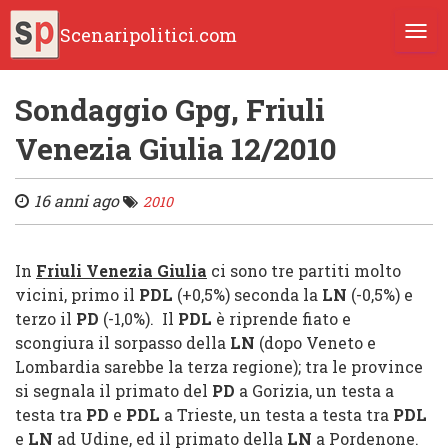
Scenaripolitici.com
TOGG
Sondaggio Gpg, Friuli
Venezia Giulia 12/2010
16 anni ago
2010
In
Friuli Venezia Giulia
ci sono tre partiti molto
vicini, primo il
PDL
(+0,5%) seconda la
LN
(-0,5%) e
terzo il
PD
(-1,0%).
Il
PDL
è riprende fiato e
scongiura il sorpasso della
LN
(dopo Veneto e
Lombardia sarebbe la terza regione); tra le province
si segnala il primato del
PD
a Gorizia, un testa a
testa tra
PD
e
PDL
a Trieste, un testa a testa tra
PDL
e
LN
ad Udine, ed il primato della
LN
a Pordenone.