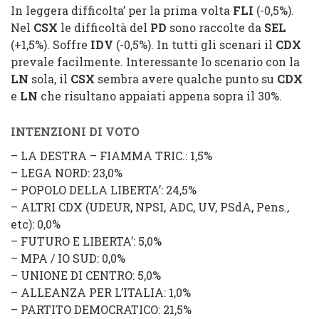
In leggera difficolta’ per la prima volta
FLI
(-0,5%).
Nel
CSX
le difficoltà del
PD
sono raccolte da
SEL
(+1,5%). Soffre
IDV
(-0,5%). In tutti gli scenari il
CDX
prevale facilmente. Interessante lo scenario con la
LN
sola, il
CSX
sembra avere qualche punto su
CDX
e
LN
che risultano appaiati appena sopra il 30%.
INTENZIONI DI VOTO
–
LA DESTRA
–
FIAMMA TRIC.
: 1,5%
–
LEGA NORD
: 23,0%
–
POPOLO DELLA LIBERTA’
: 24,5%
–
ALTRI CDX
(
UDEUR
,
NPSI
,
ADC
,
UV
,
PSdA
,
Pens.
,
etc): 0,0%
–
FUTURO E LIBERTA’
: 5,0%
–
MPA
/
IO SUD
: 0,0%
–
UNIONE DI CENTRO
: 5,0%
–
ALLEANZA PER L’ITALIA
: 1,0%
–
PARTITO DEMOCRATICO
: 21,5%