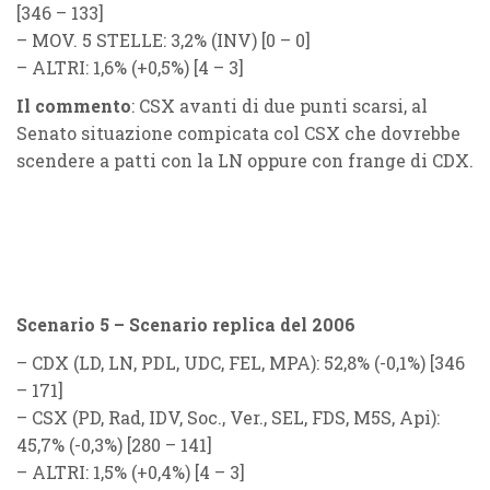
[346 – 133]
–
MOV. 5 STELLE
: 3,2% (
INV
) [0 – 0]
–
ALTRI
: 1,6% (
+0,5%
) [4 – 3]
Il commento
: CSX avanti di due punti scarsi, al
Senato situazione compicata col CSX che dovrebbe
scendere a patti con la LN oppure con frange di CDX.
Scenario 5 – Scenario replica del 2006
–
CDX
(
LD, LN, PDL, UDC, FEL, MPA
): 52,8% (
-0,1%
) [346
– 171]
–
CSX
(
PD, Rad, IDV, Soc., Ver., SEL, FDS, M5S, Api
):
45,7%
(
-0,3%
)
[280 – 141]
–
ALTRI
: 1,5% (
+0,4%
) [4 – 3]