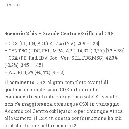
Centro.
Scenario 2 bis – Grande Centro e Grillo col CSX
–
CDX
(
LD, LN, PDL
): 41,7% (
INV
) [209 – 128]
–
CENTRO
(
UDC, FEL, MPA, API
): 14,5% (
-0,2%
) [72 – 39]
–
CSX
(
PD, Rad, IDV, Soc., Ver., SEL, FDS,M5S
): 42,3%
(
-0,2%
) [345 – 145]
–
ALTRI
: 1,5% (
+0,4%
) [4 – 3]
Il commento
: CSX al gran completo avanti di
qualche decimale su un CDX orfano delle
componenti centriste che corrono sole. Al senato
non c’è maggioranza, comunque CSX in vantaggio.
Accordo col Centro obbligatorio per chiunque vinca
alla Camera. Il CSX in questa conformazione ha più
probabilità che nello scenario 2.