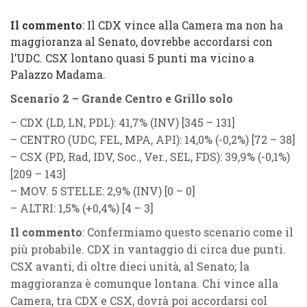
Il commento
: Il CDX vince alla Camera ma non ha
maggioranza al Senato, dovrebbe accordarsi con
l’UDC. CSX lontano quasi 5 punti ma vicino a
Palazzo Madama.
Scenario 2 – Grande Centro e Grillo solo
–
CDX
(
LD, LN, PDL
): 41,7% (
INV
) [345 – 131]
–
CENTRO
(
UDC, FEL, MPA, API
): 14,0% (
-0,2%
) [72 – 38]
–
CSX
(
PD, Rad, IDV, Soc., Ver., SEL, FDS
): 39,9% (
-0,1%
)
[209 – 143]
–
MOV. 5 STELLE
: 2,9% (
INV
) [0 – 0]
–
ALTRI
: 1,5% (
+0,4%
) [4 – 3]
Il commento
: Confermiamo questo scenario come il
più probabile. CDX in vantaggio di circa due punti.
CSX avanti, di oltre dieci unità, al Senato; la
maggioranza è comunque lontana. Chi vince alla
Camera, tra CDX e CSX, dovrà poi accordarsi col