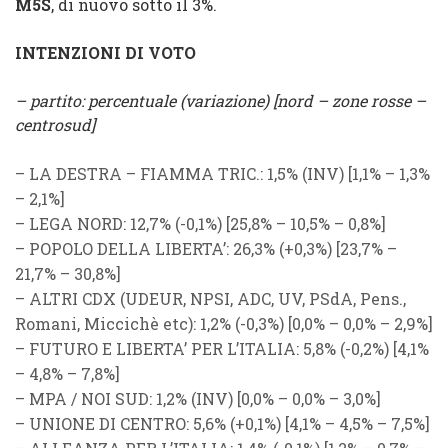
M5S
, di nuovo sotto il 3%.
INTENZIONI DI VOTO
– partito: percentuale (variazione) [nord – zone rosse –
centrosud]
–
LA DESTRA
–
FIAMMA TRIC.
: 1,5% (
INV
) [1,1% – 1,3%
– 2,1%]
–
LEGA NORD
: 12,7% (
-0,1%
) [25,8% – 10,5% – 0,8%]
–
POPOLO DELLA LIBERTA’
: 26,3% (
+0,3%
) [23,7% –
21,7% – 30,8%]
–
ALTRI CDX
(
UDEUR
,
NPSI
,
ADC
,
UV
,
PSdA
,
Pens.
,
Romani
,
Miccichè
etc): 1,2% (
-0,3%
) [0,0% – 0,0% – 2,9%]
–
FUTURO E LIBERTA’ PER L’ITALIA
: 5,8% (
-0,2%
) [4,1%
– 4,8% – 7,8%]
–
MPA
/
NOI SUD
: 1,2% (
INV
) [0,0% – 0,0% – 3,0%]
–
UNIONE DI CENTRO
: 5,6% (
+0,1%
) [4,1% – 4,5% – 7,5%]