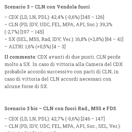
Scenario 3 – CLN con Vendola fuori
–
CDX
(
LD, LN, PDL
): 42,4% (
-0,6%
) [345 – 126]
–
CLN
(
PD, IDV, UDC, FEL, MPA, API, Soc.
): 39,3%
(
-2,7%
) [197 – 145]
–
SX
(
SEL, M5S, Rad, IDV, Ver.
): 16,8% (
+2,8%
) [84 – 41]
–
ALTRI
: 1,6% (
+0,5%
) [4 – 3]
Il commento
: CDX avanti di due punti. CLN perde
molto a SX. In caso di vittoria alla Camera del CDX
probabile accordo successivo con parti di CLN, in
caso di vittoria del CLN accordi necessari con
alcune forse di SX.
Scenario 3 bis – CLN con fuori Rad., M5S e FDS
–
CDX
(
LD, LN, PDL
): 42,7% (
-0,6%
) [246 – 147]
–
CLN
(
PD, IDV, UDC, FEL, MPA, API, Soc., SEL, Ver.
):