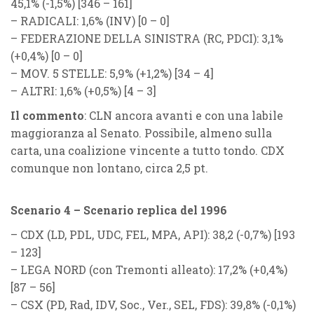
45,1% (
-1,5%
) [346 – 161]
–
RADICALI
: 1,6% (
INV
) [0 – 0]
–
FEDERAZIONE DELLA SINISTRA
(
RC
,
PDCI
): 3,1%
(
+0,4%
)
[0 – 0]
–
MOV. 5 STELLE
: 5,9% (
+1,2%
) [34 – 4]
–
ALTRI
: 1,6% (
+0,5%
) [4 – 3]
Il commento
: CLN ancora avanti e con una labile
maggioranza al Senato. Possibile, almeno sulla
carta, una coalizione vincente a tutto tondo. CDX
comunque non lontano, circa 2,5 pt.
Scenario 4 – Scenario replica del 1996
–
CDX
(
LD, PDL, UDC, FEL, MPA, API
): 38,2 (
-0,7%
) [193
– 123]
–
LEGA NORD
(con Tremonti alleato): 17,2% (
+0,4%
)
[87 – 56]
–
CSX
(
PD, Rad, IDV, Soc., Ver., SEL, FDS
): 39,8% (
-0,1%
)