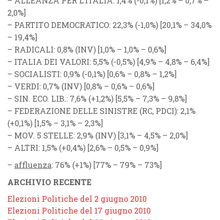
–
ALLEANZA PER L’ITALIA
: 1,4% (
-0,1%
) [1,2% – 0,7% –
2,0%]
–
PARTITO DEMOCRATICO
: 22,3% (
-1,0%
) [20,1% – 34,0%
– 19,4%]
–
RADICALI
: 0,8% (
INV
) [1,0% – 1,0% – 0,6%]
–
ITALIA DEI VALORI
: 5,5% (
-0,5%
) [4,9% – 4,8% – 6,4%]
–
SOCIALISTI
: 0,9% (
-0,1%
) [0,6% – 0,8% – 1,2%]
–
VERDI
: 0,7% (
INV
) [0,8% – 0,6% – 0,6%]
–
SIN. ECO. LIB.
: 7,6% (
+1,2%
) [5,5% – 7,3% – 9,8%]
–
FEDERAZIONE DELLE SINISTRE
(
RC
,
PDCI
): 2,1%
(
+0,1%
) [1,5% – 3,1% – 2,3%]
–
MOV. 5 STELLE
: 2,9% (
INV
) [3,1% – 4,5% – 2,0%]
–
ALTRI
: 1,5% (
+0,4%
) [2,6% – 0,5% – 0,9%]
–
affluenza
: 76% (
+1%
) [77% – 79% – 73%]
ARCHIVIO RECENTE
Elezioni Politiche del 2 giugno 2010
Elezioni Politiche del 17 giugno 2010