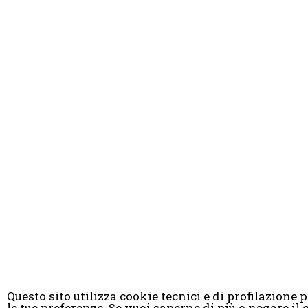
Questo sito utilizza cookie tecnici e di profilazione pr
le tue preferenze. Se vuoi saperne di più o negare 