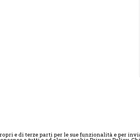
opri e di terze parti per le sue funzionalità e per invia
il consenso a tutti o ad alcuni cookie Privacy Policy. 