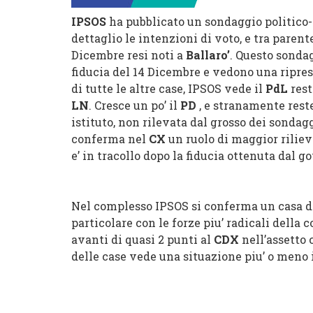
IPSOS
ha pubblicato un sondaggio politico-e
dettaglio le intenzioni di voto, e tra parent
Dicembre resi noti a
Ballaro’
.
Questo sondag
fiducia del 14 Dicembre e vedono una ripre
di tutte le altre case, IPSOS vede
il
PdL
rest
LN
. Cresce un po’ il
PD
, e stranamente reste
istituto, non rilevata dal grosso dei sondagg
conferma nel
CX
un ruolo di maggior rilievo
e’ in tracollo dopo la fiducia ottenuta dal g
Nel complesso IPSOS si conferma un casa 
particolare con le forze piu’ radicali della 
avanti di quasi 2 punti al
CDX
nell’assetto
delle case vede una situazione piu’ o meno i