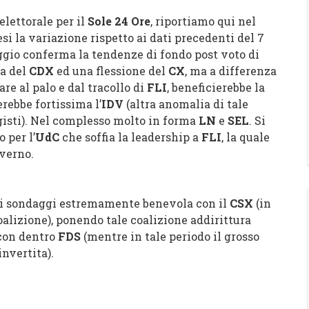
lettorale per il
Sole 24 Ore
, riportiamo qui nel
esi la variazione rispetto ai dati precedenti del 7
gio conferma la tendenze di fondo post voto di
sa del
CDX
ed una flessione del
CX
, ma a differenza
are al palo e dal tracollo di
FLI
, beneficierebbe la
rebbe fortissima l’
IDV
(altra anomalia di tale
isti).
Nel complesso molto in forma
LN
e
SEL
.
Si
 per l’
UdC
che soffia la leadership a
FLI
, la quale
overno.
di sondaggi estremamente benevola con il
CSX
(in
coalizione), ponendo tale coalizione addirittura
 con dentro
FDS
(mentre in tale periodo il grosso
nvertita).