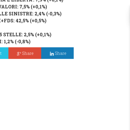
 VALORI
: 7,5% (
+0,1%
)
LE SINISTRE
: 2,4% (
-0,3%
)
X
+
FDS
: 42,5% (
+0,5%
)
 STELLE
: 2,5% (
+0,1%
)
I
: 1,2% (
-0,8%
)
t
Share
Share