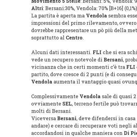
Movimento 5 Stelle
:
Bersani
: 5%,
Vendola
:
Altri
:
Bersani
:
30%,
Vendola
: 70%
[
B+16
]
(0,1%)
La partita è aperta ma
Vendola
sembra esse
impressioni del primo rilevamento, ovver
dovrebbe rappresentare un pò più della metà 
soprattutto al
Centro
.
Alcuni dati interessanti.
FLI
che si era sch
vede un recupero notevole di
Bersani
, prob
vicinanza che in certi momenti c’è tra
FLI
partito, dove cresce di 2 punti (e di conse
Vendola
aumenta il vantaggio quasi ovunq
Complessivamente
Vendola
sale di quasi 
ovviamente
SEL
, terreno fertile può trova
molti di Bersani.
Viceversa
Bersani
, deve difendersi in casa
andare) e cercare di recuperare voti negli al
accordandosi in qualche maniera con
Di Pi