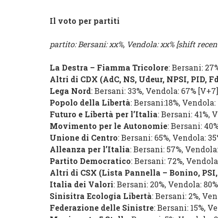
Il voto per partiti
partito: Bersani: xx%, Vendola: xx% [shift recent
La Destra
–
Fiamma Tricolore
:
Bersani
: 27
Altri di CDX
(
AdC
,
NS
,
Udeur
,
NPSI
,
PID
,
F
Lega Nord
:
Bersani
: 33%,
Vendola
: 67%
[
V+7
Popolo della Libertà
:
Bersani
:
18%,
Vendola
Futuro e Libertà per l’Italia
:
Bersani
: 41%,
V
Movimento per le Autonomie
:
Bersani
: 40
Unione di Centro
:
Bersani
: 65%,
Vendola
: 3
Alleanza per l’Italia
:
Bersani
: 57%,
Vendola
Partito Democratico
:
Bersani
: 72%,
Vendola
Altri di CSX
(
Lista Pannella – Bonino
,
PSI
Italia dei Valori
:
Bersani
: 20%,
Vendola
: 80
Sinisitra Ecologia Libertà
:
Bersani
: 2%,
Ven
Federazione delle Sinistre
:
Bersani
: 15%,
Ve