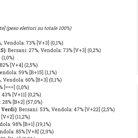
e] (peso elettori su totale 100%)
%,
Vendola
: 73% [
V+3
] (0,1%)
dS
)
:
Bersani
: 27%,
Vendola
: 73%
[
V+3
]
(0,2%)
]
(1,0%)
: 82%
[
V+4
]
(2,5%)
endola
: 59%
[
B+15
]
(1,1%)
%,
Vendola
: 60%
[
B+3
]
(0,1%)
5%
[
===
]
(1,0%)
: 43%
[
V+11
]
(0,2%)
: 28%
[
B+2
]
(57,0%)
,
Verdi
)
:
Bersani
: 53%,
Vendola
: 47%
[
V+22
]
(2,5%)
%
[
V+2
]
(11,2%)
dola
: 98%
[
B+1
]
(19,1%)
ndola
: 85%
[
V+8
]
(2,9%)