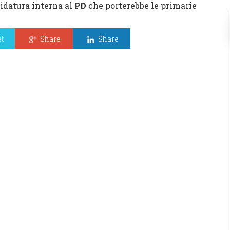
idatura interna al
PD
che porterebbe le primarie
t
Share
Share