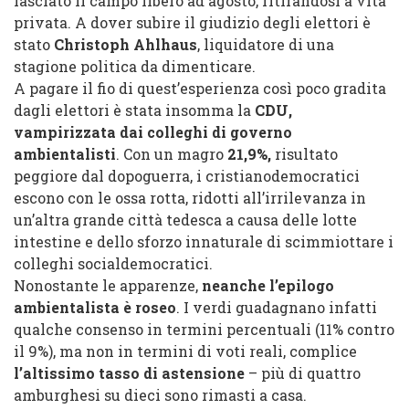
lasciato il campo libero ad agosto, ritirandosi a vita
privata. A dover subire il giudizio degli elettori è
stato
Christoph Ahlhaus
, liquidatore di una
stagione politica da dimenticare.
A pagare il fio di quest’esperienza così poco gradita
dagli elettori è stata insomma la
CDU,
vampirizzata dai colleghi di governo
ambientalisti
. Con un magro
21,9%,
risultato
peggiore dal dopoguerra, i cristianodemocratici
escono con le ossa rotta, ridotti all’irrilevanza in
un’altra grande città tedesca a causa delle lotte
intestine e dello sforzo innaturale di scimmiottare i
colleghi socialdemocratici.
Nonostante le apparenze,
neanche l’epilogo
ambientalista è roseo
. I verdi guadagnano infatti
qualche consenso in termini percentuali (11% contro
il 9%), ma non in termini di voti reali, complice
l’altissimo tasso di astensione
– più di quattro
amburghesi su dieci sono rimasti a casa.