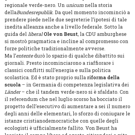
regionale verde-nero. Un
unicum
nella storia
della
Bundesrepublik
. Da quel momento incominciò a
prendere piede nelle due segreterie l’ipotesi di tale
inedita alleanza anche a livello federale. Sotto la
guida del
liberal
Ole von Beust
, la CDU amburghese
si mostrò pragmatica e incline al compromesso con
forze politiche tradizionalmente avverse.
Ma l’
entente
durò lo spazio di qualche dibattito sui
giornali. Presto incominciarono a riaffiorare i
classici conflitti sull’energia e sulla politica
scolastica. Ed è stato proprio sulla
riforma della
scuola
– in Germania di competenza legislativa dei
Länder
– che il tandem verde-nero si è sfaldato. Con
il referendum che nel luglio scorso ha bocciato il
progetto dell’esecutivo di aumentare a sei il numero
degli anni delle elementari, lo sforzo di coniugare le
istanze cristianodemocratiche con quelle degli
ecologisti è ufficialmente fallito. Von Beust ha