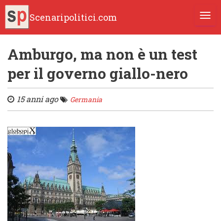
Scenaripolitici.com
TOGG
Amburgo, ma non è un test
per il governo giallo-nero
15 anni ago
Germania