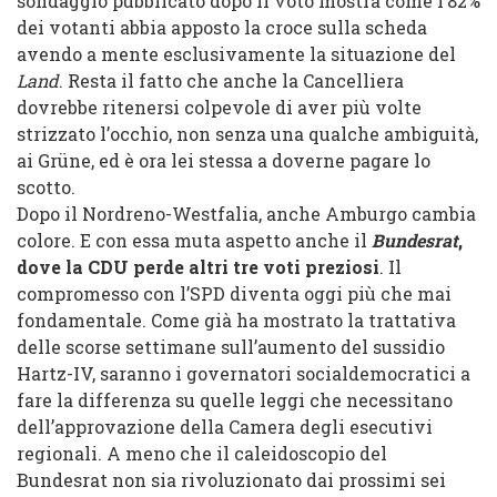
sondaggio pubblicato dopo il voto mostra come l’82%
dei votanti abbia apposto la croce sulla scheda
avendo a mente esclusivamente la situazione del
Land
. Resta il fatto che anche la Cancelliera
dovrebbe ritenersi colpevole di aver più volte
strizzato l’occhio, non senza una qualche ambiguità,
ai Grüne, ed è ora lei stessa a doverne pagare lo
scotto.
Dopo il Nordreno-Westfalia, anche Amburgo cambia
colore. E con essa muta aspetto anche il
Bundesrat
,
dove la CDU perde altri tre voti preziosi
. Il
compromesso con l’SPD diventa oggi più che mai
fondamentale. Come già ha mostrato la trattativa
delle scorse settimane sull’aumento del sussidio
Hartz-IV, saranno i governatori socialdemocratici a
fare la differenza su quelle leggi che necessitano
dell’approvazione della Camera degli esecutivi
regionali. A meno che il caleidoscopio del
Bundesrat non sia rivoluzionato dai prossimi sei