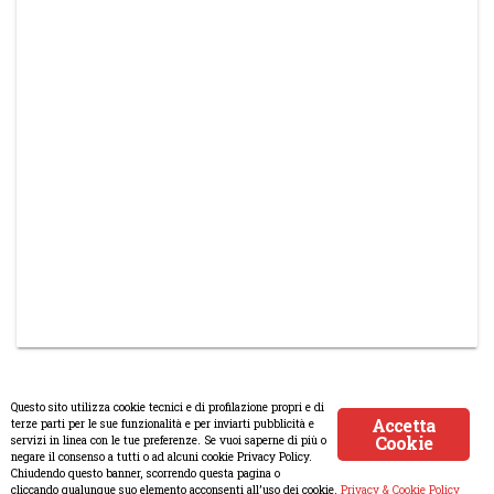
Questo sito utilizza cookie tecnici e di profilazione propri e di
Accetta
terze parti per le sue funzionalità e per inviarti pubblicità e
Cookie
servizi in linea con le tue preferenze. Se vuoi saperne di più o
© Copyright 2008-2017 Scenaripolitici.com - Tutti i diritti riservati.
negare il consenso a tutti o ad alcuni cookie Privacy Policy.
Chiudendo questo banner, scorrendo questa pagina o
Creato da
Atlanticmoon.com
cliccando qualunque suo elemento acconsenti all’uso dei cookie.
Privacy & Cookie Policy