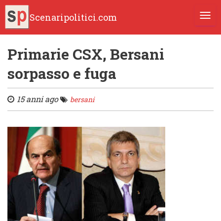
Scenaripolitici.com
TOGG
Primarie CSX, Bersani
sorpasso e fuga
15 anni ago
bersani