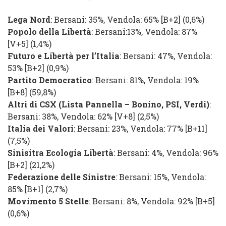
Lega Nord
:
Bersani
: 35%,
Vendola
: 65% [
B+2
] (0,6%)
Popolo della Libertà
:
Bersani
:13%,
Vendola
: 87%
[
V+5
] (1,4%)
Futuro e Libertà per l’Italia
:
Bersani
: 47%,
Vendola
:
53% [
B+2
] (0,9%)
Partito Democratico
:
Bersani
: 81%,
Vendola
: 19%
[
B+8
] (59,8%)
Altri di CSX
(
Lista Pannella – Bonino
,
PSI
,
Verdi
)
:
Bersani
: 38%,
Vendola
: 62% [
V+8
] (2,5%)
Italia dei Valori
:
Bersani
: 23%,
Vendola
: 77% [
B+11
]
(7,5%)
Sinisitra Ecologia Libertà
:
Bersani
: 4%,
Vendola
: 96%
[
B+2
] (21,2%)
Federazione delle Sinistre
:
Bersani
: 15%,
Vendola
:
85% [
B+1
] (2,7%)
Movimento 5 Stelle
:
Bersani
: 8%,
Vendola
: 92% [
B+5
]
(0,6%)