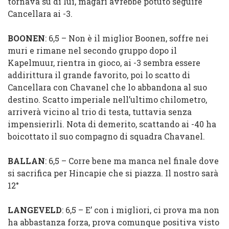
tornava su di lui, magari avrebbe potuto seguire
Cancellara ai -3.
BOONEN
: 6,5 – Non è il miglior Boonen, soffre nei
muri e rimane nel secondo gruppo dopo il
Kapelmuur, rientra in gioco, ai -3 sembra essere
addirittura il grande favorito, poi lo scatto di
Cancellara con Chavanel che lo abbandona al suo
destino. Scatto imperiale nell’ultimo chilometro,
arriverà vicino al trio di testa, tuttavia senza
impensierirli. Nota di demerito, scattando ai -40 ha
boicottato il suo compagno di squadra Chavanel.
BALLAN
: 6,5 – Corre bene ma manca nel finale dove
si sacrifica per Hincapie che si piazza. Il nostro sarà
12°
LANGEVELD
: 6,5 – E’ con i migliori, ci prova ma non
ha abbastanza forza, prova comunque positiva visto