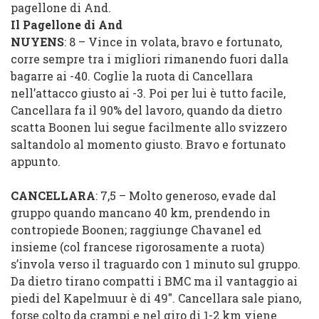
pagellone di And.
Il Pagellone di And
NUYENS
: 8 – Vince in volata, bravo e fortunato,
corre sempre tra i migliori rimanendo fuori dalla
bagarre ai -40. Coglie la ruota di Cancellara
nell’attacco giusto ai -3. Poi per lui è tutto facile,
Cancellara fa il 90% del lavoro, quando da dietro
scatta Boonen lui segue facilmente allo svizzero
saltandolo al momento giusto. Bravo e fortunato
appunto.
CANCELLARA
: 7,5 – Molto generoso, evade dal
gruppo quando mancano 40 km, prendendo in
contropiede Boonen; raggiunge Chavanel ed
insieme (col francese rigorosamente a ruota)
s’invola verso il traguardo con 1 minuto sul gruppo.
Da dietro tirano compatti i BMC ma il vantaggio ai
piedi del Kapelmuur è di 49″. Cancellara sale piano,
forse colto da crampi e nel giro di 1-2 km viene