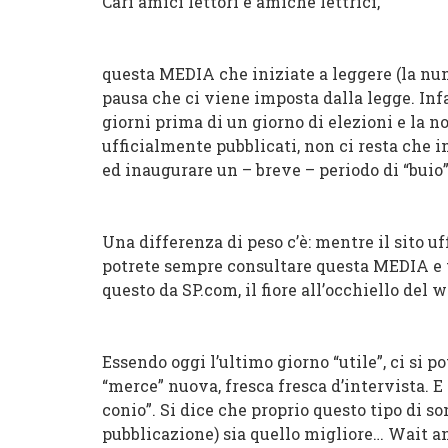
Cari amici lettori e amiche lettrici,
questa MEDIA che iniziate a leggere (la nu
pausa che ci viene imposta dalla legge. Infa
giorni prima di un giorno di elezioni e la n
ufficialmente pubblicati, non ci resta che im
ed inaugurare un – breve – periodo di “buio
Una differenza di peso c’è: mentre il sito uf
potrete sempre consultare questa MEDIA e tu
questo da SP.com, il fiore all’occhiello del 
Essendo oggi l’ultimo giorno “utile”, ci si 
“merce” nuova, fresca fresca d’intervista. E
conio”. Si dice che proprio questo tipo di so
pubblicazione) sia quello migliore… Wait an