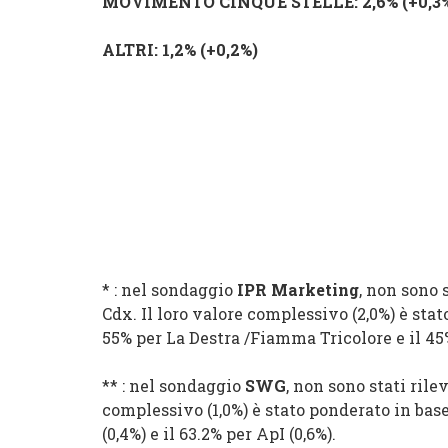
MOVIMENTO CINQUE STELLE
: 2,6% (
+0,3
ALTRI
: 1,2% (
+0,2%
)
* : nel sondaggio
IPR Marketing
, non sono 
Cdx. Il loro valore complessivo (2,0%) è st
55% per La Destra /Fiamma Tricolore e il 45%
** : nel sondaggio
SWG
, non sono stati ril
complessivo (1,0%) è stato ponderato in ba
(0,4%) e il 63.2% per ApI (0,6%).