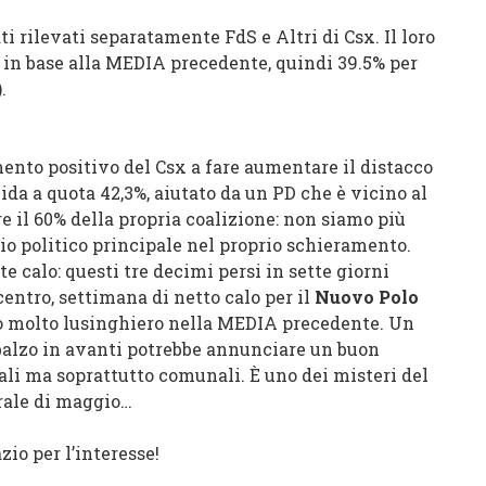
ti rilevati separatamente FdS e Altri di Csx. Il loro
 in base alla MEDIA precedente, quindi 39.5% per
.
mento positivo del
Csx
a fare aumentare il distacco
lida a quota 42,3%, aiutato da un PD che è vicino al
re il 60% della propria coalizione: non siamo più
rio politico principale nel proprio schieramento.
te calo: questi tre decimi persi in sette giorni
centro, settimana di netto calo per
il
Nuovo Polo
 molto lusinghiero nella MEDIA precedente. Un
balzo in avanti potrebbe annunciare un buon
li ma soprattutto comunali. È uno dei misteri del
rale di maggio…
zio per l’interesse!