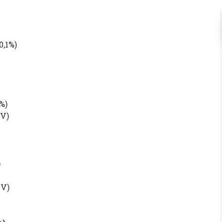
0,1%
)
1%
)
NV
)
)
NV
)