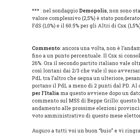
*** : nel sondaggio
Demopolis
, non sono sta
valore complessivo (2,5%) è stato ponderato
FdS (1,0%) e il 60.5% per gli Altri di Csx (1,5%)
Commento
: ancora una volta, non è l’anda
fino a un punto percentuale. Il Csx si conso
26%. Ora il secondo partito italiano vale olt
così lontani dai 2/3 che vale il suo avversa
PdL tra l’altro che segna un ulteriore, pesan
portano il PdL a meno di 2 punti dal PD. Al 
per l’Italia
ma questo avviene dopo un dato
commento sul M5S di Beppe Grillo: questo 
andamento alle prossime elezioni provincia
voto amministrativo di questo mese eletto
Auguro a tutti voi un buon “buio” e vi ringra