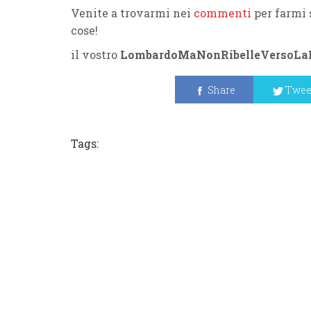
Venite a trovarmi nei
commenti
per farmi 
cose!
il vostro
LombardoMaNonRibelleVersoLaR
Share
Twee
Tags: