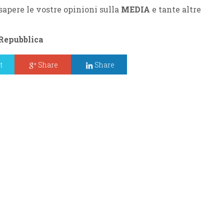
sapere le vostre opinioni sulla
MEDIA
e tante altre
epubblica
t
Share
Share