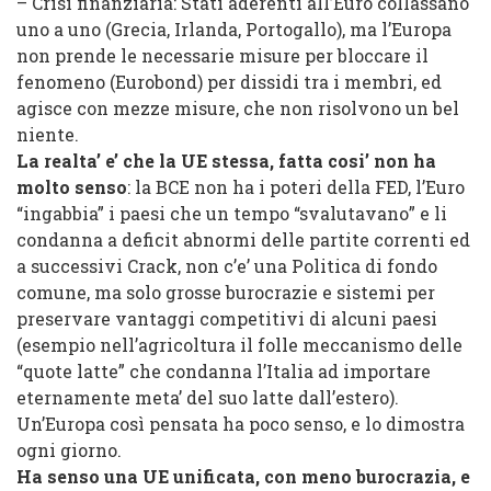
– Crisi finanziaria: Stati aderenti all’Euro collassano
uno a uno (Grecia, Irlanda, Portogallo), ma l’Europa
non prende le necessarie misure per bloccare il
fenomeno (Eurobond) per dissidi tra i membri, ed
agisce con mezze misure, che non risolvono un bel
niente.
La realta’ e’ che la UE stessa, fatta cosi’ non ha
molto senso
: la BCE non ha i poteri della FED, l’Euro
“ingabbia” i paesi che un tempo “svalutavano” e li
condanna a deficit abnormi delle partite correnti ed
a successivi Crack, non c’e’ una Politica di fondo
comune, ma solo grosse burocrazie e sistemi per
preservare vantaggi competitivi di alcuni paesi
(esempio nell’agricoltura il folle meccanismo delle
“quote latte” che condanna l’Italia ad importare
eternamente meta’ del suo latte dall’estero).
Un’Europa così pensata ha poco senso, e lo dimostra
ogni giorno.
Ha senso una UE unificata, con meno burocrazia, e