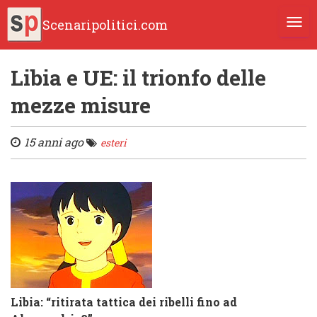
Scenaripolitici.com
TOGG
Libia e UE: il trionfo delle
mezze misure
15 anni ago
esteri
Libia: “ritirata tattica dei ribelli fino ad