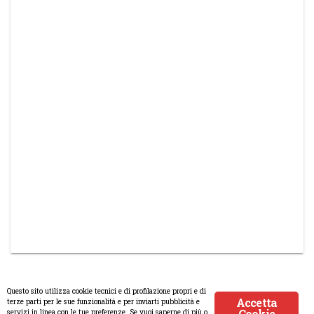
Questo sito utilizza cookie tecnici e di profilazione propri e di
Accetta
terze parti per le sue funzionalità e per inviarti pubblicità e
Cookie
servizi in linea con le tue preferenze. Se vuoi saperne di più o