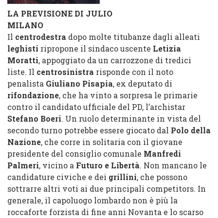
LA PREVISIONE DI JULIO
MILANO
Il
centrodestra
dopo molte titubanze dagli alleati
leghisti
ripropone il sindaco uscente
Letizia
Moratti
, appoggiato da un carrozzone di tredici
liste. Il
centrosinistra
risponde con il noto
penalista
Giuliano Pisapia
, ex deputato di
rifondazione
, che ha vinto a sorpresa le primarie
contro il candidato ufficiale del PD, l’archistar
Stefano Boeri
. Un ruolo determinante in vista del
secondo turno potrebbe essere giocato dal
Polo della
Nazione
, che corre in solitaria con il giovane
presidente del consiglio comunale
Manfredi
Palmeri
, vicino a
Futuro e Libertà
. Non mancano le
candidature civiche e dei
grillini
, che possono
sottrarre altri voti ai due principali competitors. In
generale, il capoluogo lombardo non è più la
roccaforte forzista di fine anni Novanta e lo scarso