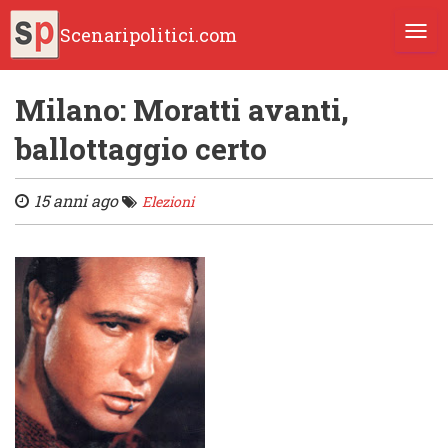
Scenaripolitici.com
TOGG
Milano: Moratti avanti,
ballottaggio certo
15 anni ago
Elezioni