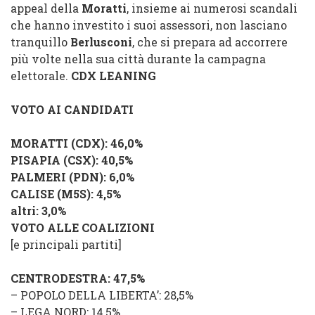
appeal della
Moratti
, insieme ai numerosi scandali
che hanno investito i suoi assessori, non lasciano
tranquillo
Berlusconi
, che si prepara ad accorrere
più volte nella sua città durante la campagna
elettorale.
CDX LEANING
VOTO AI CANDIDATI
MORATTI
(
CDX
): 46,0%
PISAPIA
(
CSX
): 40,5%
PALMERI
(
PDN
): 6,0%
CALISE
(
M5S
): 4,5%
altri
: 3,0%
VOTO ALLE COALIZIONI
[e principali partiti]
CENTRODESTRA
: 47,5%
–
POPOLO DELLA LIBERTA’
: 28,5%
–
LEGA NORD
: 14,5%