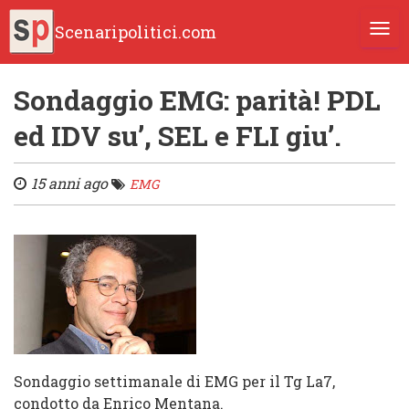
Scenaripolitici.com
TOGG
Sondaggio EMG: parità! PDL
ed IDV su’, SEL e FLI giu’.
15 anni ago
EMG
Sondaggio settimanale di EMG per il Tg La7,
condotto da Enrico Mentana.