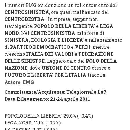
I numeri EMG evidenziano un rallentamento del
CENTROSINISTRA
, ora quasi riaffiancato del
CENTRODESTRA
. In ripresa, seppur non
travolgente,
POPOLO DELLA LIBERTA’
e
LEGA
NORD
. Nel
CENTROSINISTRA
calo forte di
SINISTRA, ECOLOGIA E LIBERTA’
e rallentamento
di
PARTITO DEMOCRATICO
e
VERDI
, mentre
crescono
ITALIA DEI VALORI
e
FEDERAZIONE
DELLE SINISTRE
. Leggero calo del
POLO DELLA
NAZIONE
, dove
UNIONE DI CENTRO
cresce e
FUTURO E LIBERTA’ PER L’ITALIA
tracolla.
Autore: EMG
Committente/Acquirente:
Telegiornale La7
Data Rilevamento: 21-24 aprile 2011
POPOLO DELLA LIBERTA’
: 29,0% (
+0,4%
)
LEGA NORD
: 11,1% (
+0,2%
)
LA DESTRA
: 1,9%
(
-0,1%
)