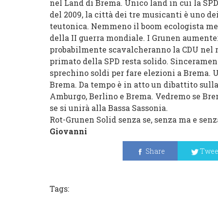
nel Land di Brema. Unico land in cui la SPD 
del 2009, la città dei tre musicanti è uno 
teutonica. Nemmeno il boom ecologista mett
della II guerra mondiale. I Grunen aumenter
probabilmente scavalcheranno la CDU nel ruo
primato della SPD resta solido. Sincerament
sprechino soldi per fare elezioni a Brema. U
Brema. Da tempo è in atto un dibattito sulla 
Amburgo, Berlino e Brema. Vedremo se Brem
se si unirà alla Bassa Sassonia.
Rot-
Grunen
Solid
senza se, senza ma e senz
Giovanni
Share
Twee
Tags: