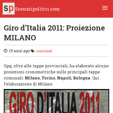
Scenaripolitici.com
TOGG
Giro d’Italia 2011: Proiezione
MILANO
15 anni ago
comunali
Gpg, oltre alle tappe provinciali, ha elaborato alcune
proiezioni cronometriche sulle principali tappe
comunali:
Milano
,
Torino
,
Napoli
,
Bologna
. Qui
l’elaborazione di Milano.