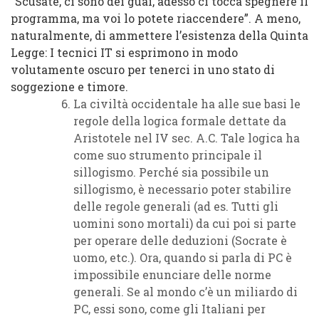
“Scusate, ci sono dei guai, adesso ci tocca spegnere il
programma, ma voi lo potete riaccendere”. A meno,
naturalmente, di ammettere l’esistenza della Quinta
Legge: I tecnici IT si esprimono in modo
volutamente oscuro per tenerci in uno stato di
soggezione e timore.
La civiltà occidentale ha alle sue basi le
regole della logica formale dettate da
Aristotele nel IV sec. A.C. Tale logica ha
come suo strumento principale il
sillogismo. Perché sia possibile un
sillogismo, è necessario poter stabilire
delle regole generali (ad es. Tutti gli
uomini sono mortali) da cui poi si parte
per operare delle deduzioni (Socrate è
uomo, etc.). Ora, quando si parla di PC è
impossibile enunciare delle norme
generali. Se al mondo c’è un miliardo di
PC, essi sono, come gli Italiani per