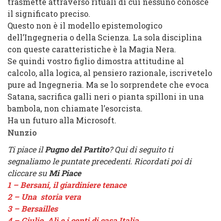
trasmette attraverso rituali di cui nessuno conosce
il significato preciso.
Questo non è il modello epistemologico
dell’Ingegneria o della Scienza. La sola disciplina
con queste caratteristiche è la Magia Nera.
Se quindi vostro figlio dimostra attitudine al
calcolo, alla logica, al pensiero razionale, iscrivetelo
pure ad Ingegneria. Ma se lo sorprendete che evoca
Satana, sacrifica galli neri o pianta spilloni in una
bambola, non chiamate l’esorcista.
Ha un futuro alla Microsoft.
Nunzio
Ti piace il
Pugno del Partito
? Qui di seguito ti
segnaliamo le puntate precedenti. Ricordati poi di
cliccare su
Mi Piace
1 – Bersani, il giardiniere tenace
2 – Una storia vera
3 – Bersailles
4 – Giulio, Alì e i conti di casa Italia