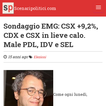
Scenaripolitici.com
TOGG
Sondaggio EMG: CSX +9,2%,
CDX e CSX in lieve calo.
Male PDL, IDV e SEL
15 anni ago
Elezioni
Come ogni lunedì,