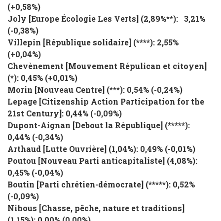
(
+0,58%
)
Joly
[
Europe Écologie Les Verts
] (2,89%**): 3,21%
(
-0,38%
)
Villepin
[
République solidaire
] (****): 2,55%
(
+0,04%
)
Chevènement
[
Mouvement Répulican et citoyen
]
(*): 0,45% (
+0,01%
)
Morin
[
Nouveau Centre
] (***): 0,54% (
-0,24%
)
Lepage
[
Citizenship Action Participation for the
21st Century
]: 0,44% (
-0,09%
)
Dupont-Aignan
[
Debout la République
] (*****):
0,44% (
-0,34
%
)
Arthaud
[
Lutte Ouvrière
] (1,04%): 0,49% (
-0,01%
)
Poutou
[
Nouveau Parti anticapitaliste
] (4,08%):
0,45% (
-0,04%
)
Boutin
[
Parti chrétien-démocrate
] (*****): 0,52%
(
-0,09%
)
Nihous
[
Chasse, pêche, nature et traditions
]
(1,15%): 0,00% (
0,00%
)