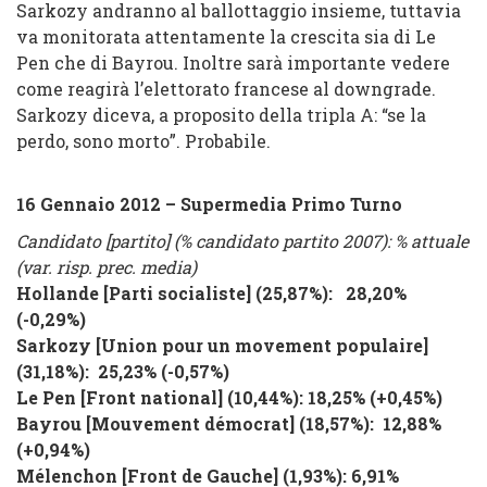
Sarkozy andranno al ballottaggio insieme, tuttavia
va monitorata attentamente la crescita sia di Le
Pen che di Bayrou. Inoltre sarà importante vedere
come reagirà l’elettorato francese al downgrade.
Sarkozy diceva, a proposito della tripla A: “se la
perdo, sono morto”. Probabile.
16 Gennaio 2012 – Supermedia Primo Turno
Candidato [partito] (% candidato partito 2007): % attuale
(var. risp. prec. media)
Hollande
[
Parti socialiste
] (25,87%): 28,20%
(
-0,29%
)
Sarkozy
[
Union pour un movement populaire
]
(31,18%): 25,23%
(
-0,57%
)
Le Pen [Front national] (10,44%): 18,25% (
+0,45%
)
Bayrou
[
Mouvement démocrat
] (18,57%): 12,88%
(
+0,94%
)
Mélenchon
[
Front de Gauche
] (1,93%): 6,91%