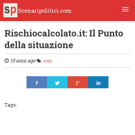
Scenaripolitici.com
TOGG
Rischiocalcolato.it: Il Punto
della situazione
15 anni ago
crisi
Share
Tweet
Share
Share
Tags: