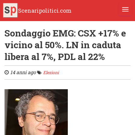
Scenaripolitici.com
TOGG
Sondaggio EMG: CSX +17% e
vicino al 50%. LN in caduta
libera al 7%, PDL al 22%
14 anni ago
Elezioni