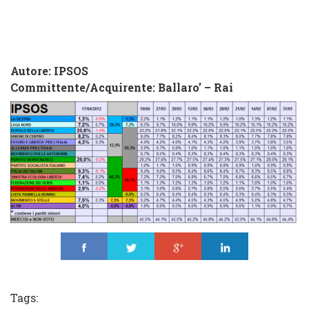
Autore: IPSOS
Commi
ttente/Acquirente:
Ballaro’ – Rai
Share
Tweet
Share
Share
Tags: