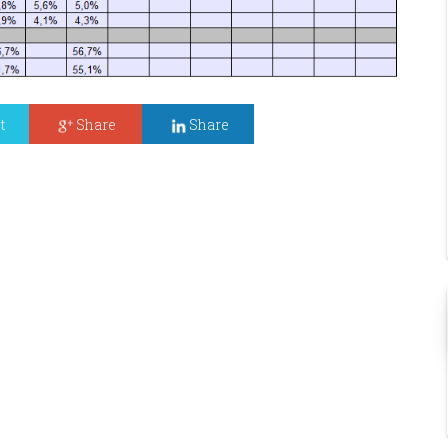
t
Share
Share