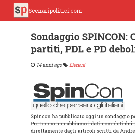
Scenaripolitici.com
Sondaggio SPINCON: CS
partiti, PDL e PD debol
14 anni ago
Elezioni
Spincon ha pubblicato oggi un sondaggio pe
Purtroppo non abbiamo i dati completi dei s
direttamente dagli articoli scritti da Andr