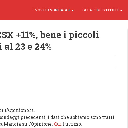
I NOSTRI SONDAGGI
GLI ALTRI ISTITUTI
X +11%, bene i piccoli
i al 23 e 24%
r L’Opinione.it.
ondaggi precedenti, i dati che abbiamo sono tratti
ea Mancia su l’Opinione.
Qui
l’ultimo.