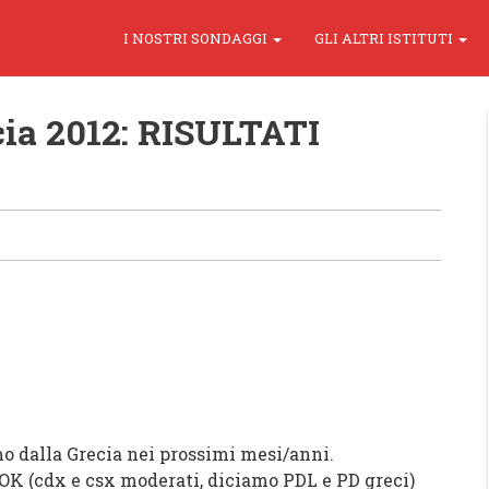
I NOSTRI SONDAGGI
GLI ALTRI ISTITUTI
cia 2012: RISULTATI
mo dalla Grecia nei prossimi mesi/anni.
SOK (cdx e csx moderati, diciamo PDL e PD greci)