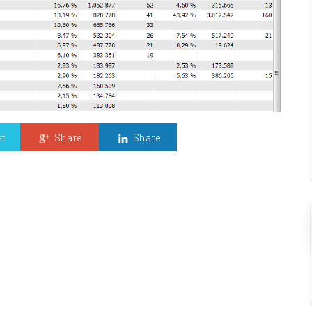
t
Share
Share