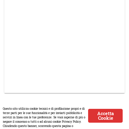
Questo sito utilizza cookie tecnici e di profilazione propri e di
Accetta
terze parti per le sue funzionalità e per inviarti pubblicità e
Cookie
servizi in linea con le tue preferenze. Se vuoi saperne di più o
© Copyright 2008-2017 Scenaripolitici.com - Tutti i diritti riservati.
negare il consenso a tutti o ad alcuni cookie Privacy Policy.
Chiudendo questo banner, scorrendo questa pagina o
Creato da
Atlanticmoon.com