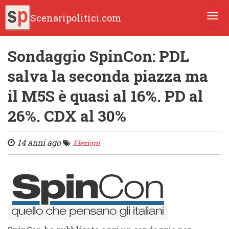
Scenaripolitici.com
TOGG
Sondaggio SpinCon: PDL
salva la seconda piazza ma
il M5S è quasi al 16%. PD al
26%. CDX al 30%
14 anni ago
Elezioni