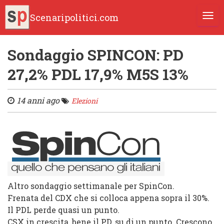
Scenaripolitici.com
TOGG
Sondaggio SPINCON: PD
27,2% PDL 17,9% M5S 13%
14 anni ago
Elezioni
Altro sondaggio settimanale per SpinCon.
Frenata del CDX che si colloca appena sopra il 30%.
Il PDL perde quasi un punto.
CSX in crescita, bene il PD, su di un punto. Crescono