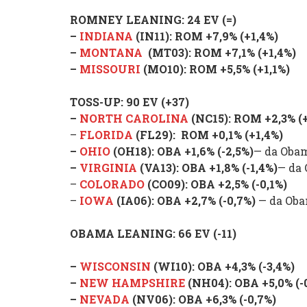
ROMNEY LEANING
: 24 EV (=)
–
INDIANA
(IN11):
ROM
+
7,9%
(
+1,4%
)
–
MONTANA
(MT03):
ROM
+
7,1% (
+1,4%
)
–
MISSOURI
(MO10):
ROM
+
5,5% (
+1,1%
)
TOSS-UP
: 90 EV (+37)
–
NORTH CAROLINA
(NC15):
ROM
+2,3%
(
–
FLORIDA
(FL29):
ROM
+0,1%
(
+1,4%
)
–
OHIO
(OH18):
OBA
+
1,6%
(
-2,5%
)
— da Obam
–
VIRGINIA
(VA13):
OBA
+1,8
%
(
-1,4%
)
—
da
–
COLORADO
(CO09):
OBA
+2,5%
(
-0,1%
)
–
IOWA
(IA06):
OBA
+
2,7%
(
-0,7%
)
—
da Ob
OBAMA LEANING
: 66 EV (-11)
–
WISCONSIN
(WI10):
OBA
+4,3%
(
-3,4%
)
–
NEW HAMPSHIRE
(NH04):
OBA
+5,0%
(
-
–
NEVADA
(NV06):
OBA
+6,3%
(
-0,7%
)