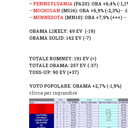
–
PENNSYLVANIA
(PA20):
OBA
+6,4%
(
-1,1
–
MICHIGAN
(MI16):
OBA
+6,9%
(
-2,3%
)
— d
–
MINNESOTA
(MN10):
OBA
+7,9%
(
+++
)
—
OBAMA LIKELY
: 49 EV (-19)
OBAMA SOLID
: 142 EV (-7)
TOTALE ROMNEY
: 191 EV (=)
TOTALE OBAMA
: 257 EV (-37)
TOSS-UP
: 90 EV (+37)
VOTO POPOLARE:
OBAMA
+2,7% (
-1,9%
)
clicca per ingrandire