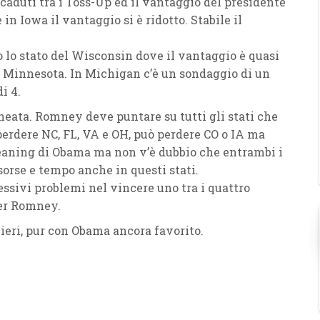
caduti tra i Toss-Up ed il vantaggio del presidente
in Iowa il vantaggio si è ridotto. Stabile il
o lo stato del Wisconsin dove il vantaggio è quasi
 Minnesota. In Michigan c’è un sondaggio di un
i 4.
neata. Romney deve puntare su tutti gli stati che
erdere NC, FL, VA e OH, può perdere CO o IA ma
 Leaning di Obama ma non v’è dubbio che entrambi i
sorse e tempo anche in questi stati.
ssivi problemi nel vincere uno tra i quattro
per Romney.
i ieri, pur con Obama ancora favorito.