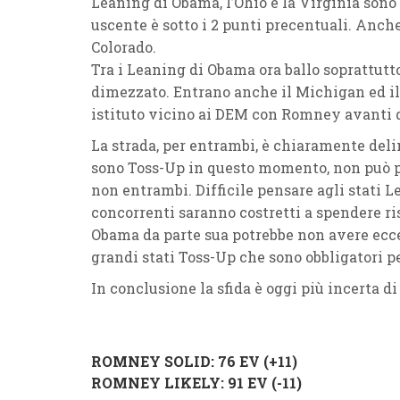
Leaning di Obama, l’Ohio e la Virginia sono 
uscente è sotto i 2 punti precentuali. Anche 
Colorado.
Tra i Leaning di Obama ora ballo soprattutt
dimezzato. Entrano anche il Michigan ed il
istituto vicino ai DEM con Romney avanti d
La strada, per entrambi, è chiaramente deli
sono Toss-Up in questo momento, non può p
non entrambi. Difficile pensare agli stati
concorrenti saranno costretti a spendere ri
Obama da parte sua potrebbe non avere ecce
grandi stati Toss-Up che sono obbligatori 
In conclusione la sfida è oggi più incerta d
ROMNEY SOLID
: 76 EV (
+11)
ROMNEY LIKELY
: 91 EV (
-11)