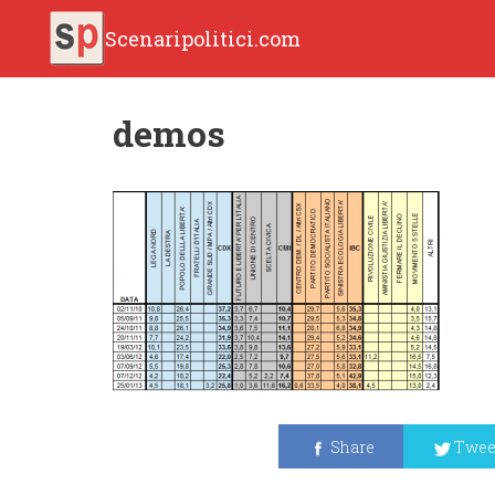
Scenaripolitici.com
demos
Share
Twee