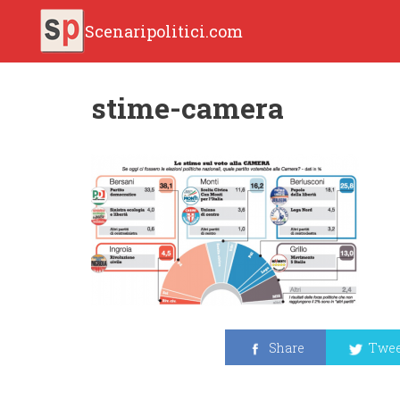
Scenaripolitici.com
stime-camera
Share
Twee