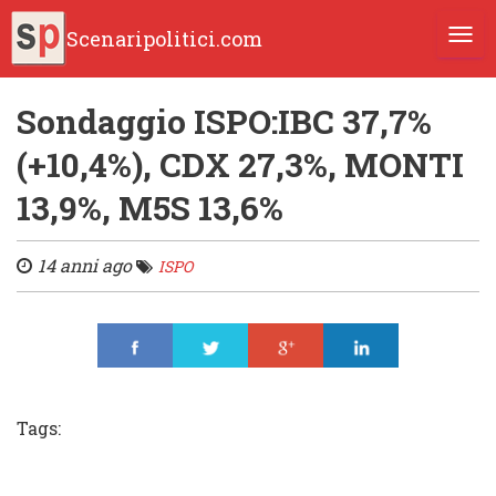
Scenaripolitici.com
TOGG
Sondaggio ISPO:IBC 37,7%
(+10,4%), CDX 27,3%, MONTI
13,9%, M5S 13,6%
14 anni ago
ISPO
Share
Tweet
Share
Share
Tags: