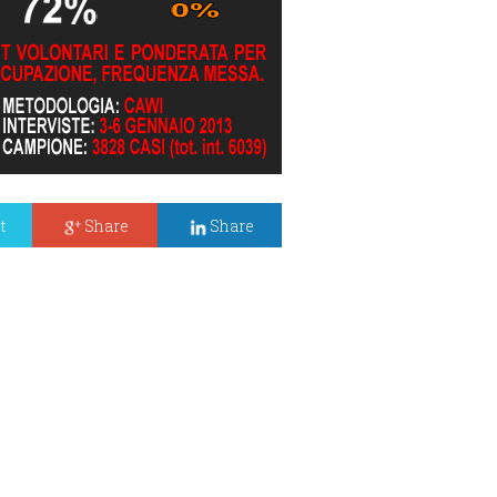
t
Share
Share