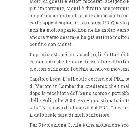
Molti di questi elettori moderati scelgono M
più importante, Monti è diretto concorrente
un po’ più approfondita, che abbia subito r
certo appeal soprattutto in area PD. Questo 
non ha molto spazio, non ne ha molto vers
ancora verso destra) e ha già attinto molto 
confine con Monti.
In pratica Monti ha raccolto gli elettori d
ed ora potrebbe tentare di assaltare il forti
elettori strizzano l’occhio al nuovo movime
Capitolo Lega. E’ ufficiale correrà col PDL,
di Maroni in Lombardia, crediamo che i mal 
dopo la picchiata dell’anno scorso e potrebb
delle Politiche 2008. Avevamo stimato in 1/
alla LN in caso di alleanza col PDL. Quest
il dato reale sarà di molto inferiore.
Per Rivoluzione Civile è una situazione scom