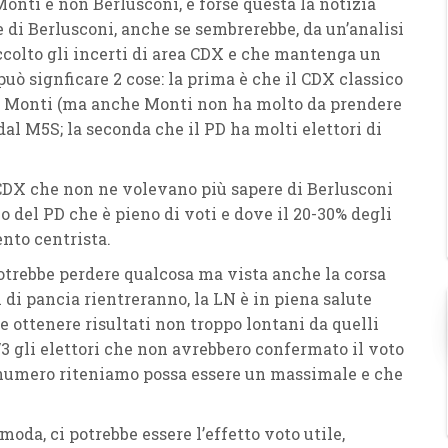
onti e non Berlusconi, è forse questa la notizia
 di Berlusconi, anche se sembrerebbe, da un’analisi
accolto gli incerti di area CDX e che mantenga un
può signficare 2 cose: la prima è che il CDX classico
o Monti (ma anche Monti non ha molto da prendere
dal M5S; la seconda che il PD ha molti elettori di
i CDX che non ne volevano più sapere di Berlusconi
no del PD che è pieno di voti e dove il 20-30% degli
nto centrista.
 potrebbe perdere qualcosa ma vista anche la corsa
di pancia rientreranno, la LN è in piena salute
e ottenere risultati non troppo lontani da quelli
3 gli elettori che non avrebbero confermato il voto
o numero riteniamo possa essere un massimale e che
oda, ci potrebbe essere l’effetto voto utile,