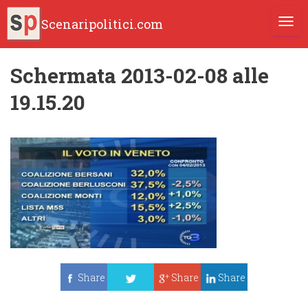
Scenaripolitici.com
TOGG
Schermata 2013-02-08 alle
19.15.20
Share
Share
Share
Tweet