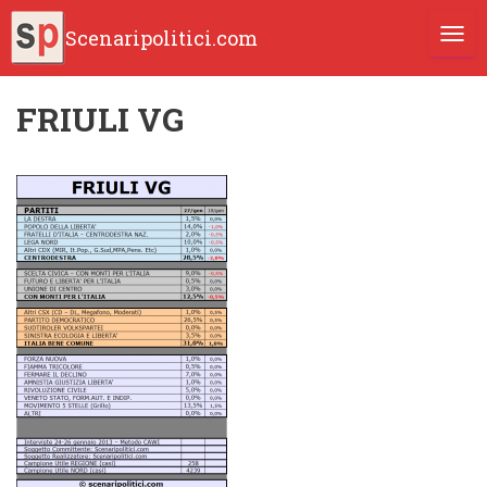
Scenaripolitici.com
TOGG
FRIULI VG