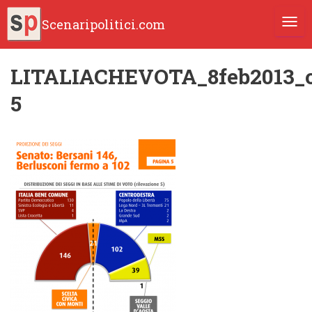
Scenaripolitici.com
TOGG
LITALIACHEVOTA_8feb2013_o
5